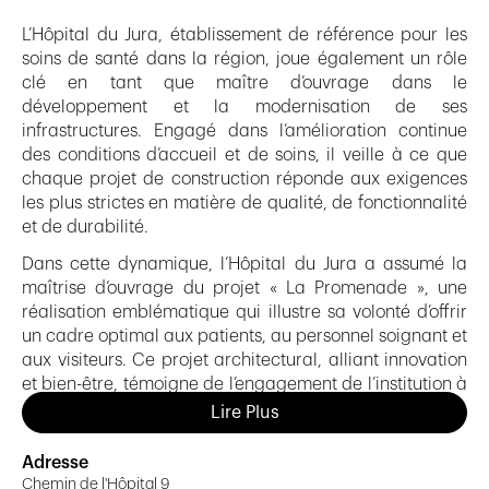
L’Hôpital du Jura, établissement de référence pour les
soins de santé dans la région, joue également un rôle
clé en tant que maître d’ouvrage dans le
développement et la modernisation de ses
infrastructures. Engagé dans l’amélioration continue
des conditions d’accueil et de soins, il veille à ce que
chaque projet de construction réponde aux exigences
les plus strictes en matière de qualité, de fonctionnalité
et de durabilité.
Dans cette dynamique, l’Hôpital du Jura a assumé la
maîtrise d’ouvrage du projet « La Promenade », une
réalisation emblématique qui illustre sa volonté d’offrir
un cadre optimal aux patients, au personnel soignant et
aux visiteurs. Ce projet architectural, alliant innovation
et bien-être, témoigne de l’engagement de l’institution à
concevoir des espaces modernes, confortables et
Lire Plus
adaptés aux besoins évolutifs du secteur hospitalier.
Adresse
Grâce à une approche collaborative avec les différents
Chemin de l'Hôpital 9