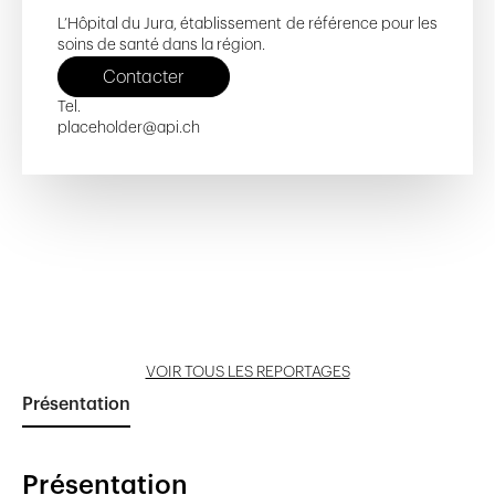
L’Hôpital du Jura, établissement de référence pour les
soins de santé dans la région.
Contacter
Tel.
placeholder@api.ch
La Promenade
La Promenade
Ouvrir reportage
Ouvrir reportage
VOIR TOUS LES REPORTAGES
Présentation
Présentation