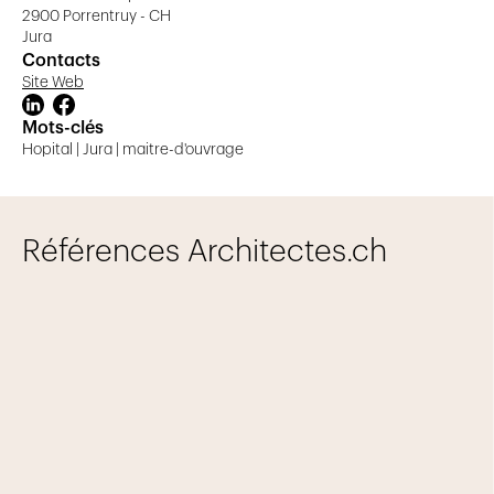
acteurs du bâtiment, l’Hôpital du Jura s’assure que ses
2900 Porrentruy - CH
infrastructures reflètent les standards les plus élevés en
Jura
matière de construction et d’aménagement hospitalier.
Contacts
Site Web
Mots-clés
Hopital | Jura | maitre-d'ouvrage
Références Architectes.ch