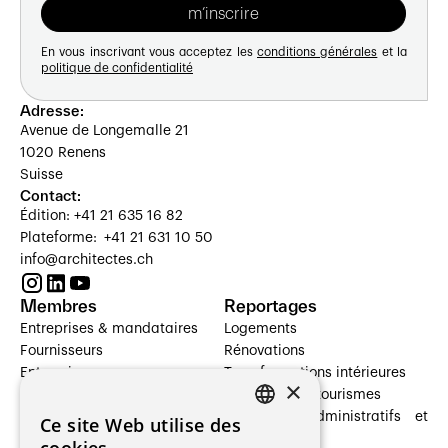
En vous inscrivant vous acceptez les
conditions générales
et la
politique de confidentialité
Adresse:
Avenue de Longemalle 21
1020 Renens
Suisse
Contact:
Édition: +41 21 635 16 82
Plateforme: +41 21 631 10 50
info@architectes.ch
Membres
Reportages
Entreprises & mandataires
Logements
Fournisseurs
Rénovations
Entreprises
Transformations intérieures
×
Prestataires de services
Hôtelleries et tourismes
Architectes paysagistes
Bâtiments administratifs et
Ce site Web utilise des
FRENCH
Architectes d'intérieur
commerces