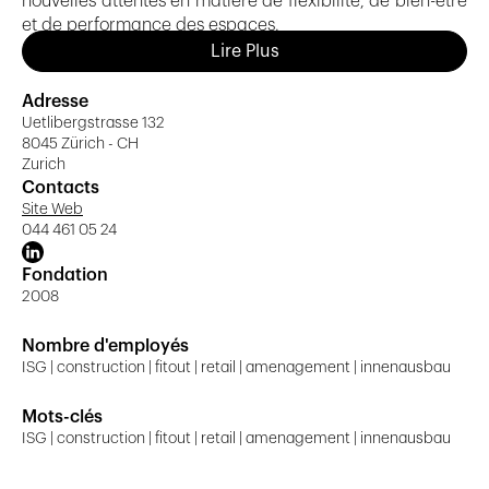
nouvelles attentes en matière de flexibilité, de bien-être
et de performance des espaces.
Lire Plus
Notre engagement: vous offrir un environnement clé en
main, prêt à accueillir vos équipes dans des conditions
Adresse
optimales.
Uetlibergstrasse 132
8045 Zürich - CH
Zurich
Contacts
Site Web
044 461 05 24
Fondation
2008
Nombre d'employés
ISG | construction | fitout | retail | amenagement | innenausbau
Mots-clés
ISG | construction | fitout | retail | amenagement | innenausbau