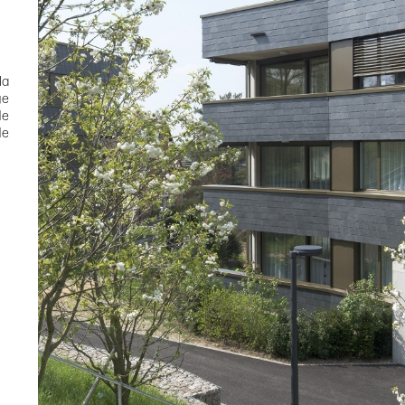
la
ge
de
de