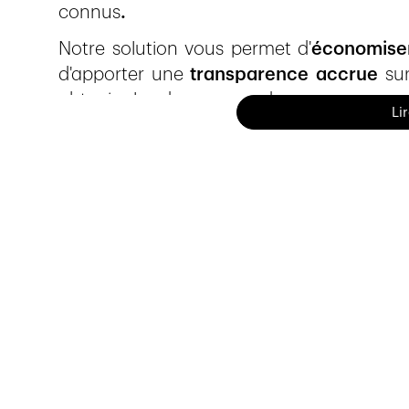
connus
.
Notre solution vous permet d'
économise
d'apporter une
transparence accrue
sur
obtenir plus de commandes
.
Li
Notre histoire
L'histoire de keeValue a débuté
en 2014
.
défis de la digitalisation dans la construc
de recherche effectué par la
Haute 
Brugg/Windisch dans le canton d'Argo
économique nous positionne comme un
Les acteurs de la construction connaissent
: ces coûts initiaux, établis en début de 
litiges si tous les paramètres ne sont pa
les architectes, maîtres d'ouvrage et autr