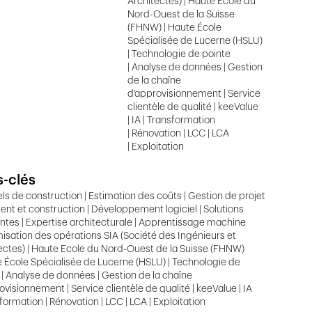
Architectes) | Haute Ecole du
Nord-Ouest de la Suisse
(FHNW) | Haute École
Spécialisée de Lucerne (HSLU)
| Technologie de pointe
| Analyse de données | Gestion
de la chaîne
d'approvisionnement | Service
clientèle de qualité | keeValue
| IA | Transformation
| Rénovation | LCC | LCA
| Exploitation
-clés
els de construction | Estimation des coûts | Gestion de projet
ment et construction | Développement logiciel | Solutions
ntes | Expertise architecturale | Apprentissage machine
misation des opérations SIA (Société des Ingénieurs et
ectes) | Haute Ecole du Nord-Ouest de la Suisse (FHNW)
e École Spécialisée de Lucerne (HSLU) | Technologie de
 | Analyse de données | Gestion de la chaîne
ovisionnement | Service clientèle de qualité | keeValue | IA
sformation | Rénovation | LCC | LCA | Exploitation