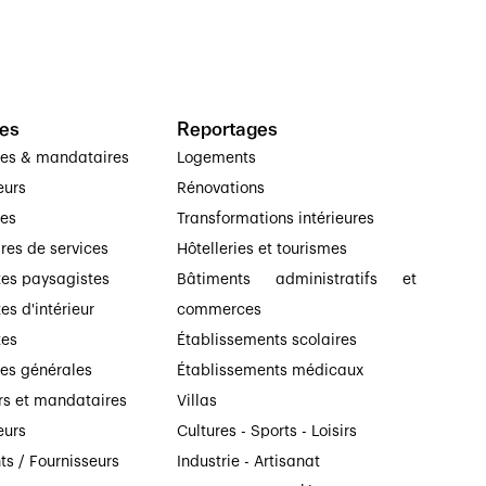
es
Reportages
ses & mandataires
Logements
eurs
Rénovations
ses
Transformations intérieures
ires de services
Hôtelleries et tourismes
tes paysagistes
Bâtiments administratifs et
es d'intérieur
commerces
tes
Établissements scolaires
ses générales
Établissements médicaux
rs et mandataires
Villas
eurs
Cultures - Sports - Loisirs
ts / Fournisseurs
Industrie - Artisanat