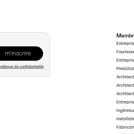
 coûts de construction de
keevalue.ch
utilisent
s suisses achevés. Cette base intègre des
, la complexité et la qualité, permettant des
Membr
Entrepri
Fourniss
mposée de scientifiques des données, de
Entrepri
listes du machine learning.
olitique de confidentialité
Prestata
est
Mischa Badertscher.
Architec
Architect
résident de la SIA.
Architec
rche et le développement en collaboration
Entrepri
s que la FHNW, la HSLU, la SIA, Innosuisse et
Ingénieu
au.
Installat
Fabrican