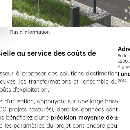
e
Plus d'information
Adr
icielle au service des coûts de
Badene
5200 
Argov
seur à proposer des solutions d'estimation
Fon
euves, les transformations et l'ensemble du
2014
oûts d'exploitation
.
d'utilisation,
s'appuyant sur une large base
00 projets facturés), dont les données sont
us bénéficiez d'une
précision moyenne de
±
 les paramètres du projet sont encore peu