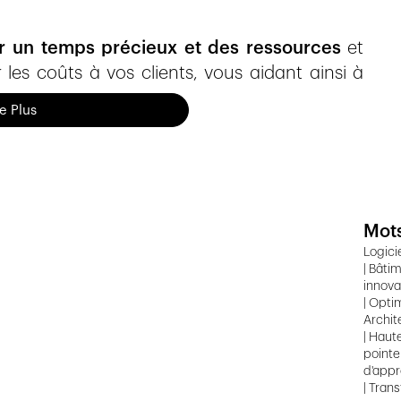
r un temps précieux et des ressources
et
 les coûts à vos clients, vous aidant ainsi à
re Plus
 Deux architectes visionnaires, conscients des
tion, ont fondé notre start-up après un travail
École d'architecture et d'ingénierie
de
Mots
vie. Aujourd'hui, notre forte croissance
Logici
e
scale-up de référence.
| Bâti
innova
 bien la '
malédiction des premiers chiffres
'
| Opti
Archit
projet, peuvent devenir une source majeure de
| Haut
s maîtrisés. Les enjeux autour des coûts pour
pointe
d'appr
es intervenants sont donc cruciaux.
| Tran