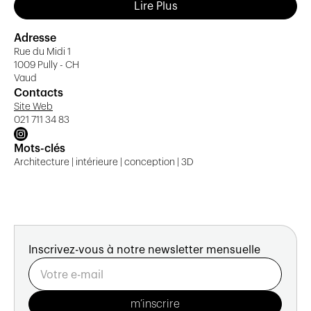
prestations, adaptées aux particuliers et professionnels
Lire Plus
:
Adresse
Architecture d’intérieur
: redistribuer les espaces,
Rue du Midi 1
redessiner les volumes, optimiser la circulation,
1009 Pully - CH
adapter le bâti à son mode de vie.
Vaud
Contacts
Décoration & Home Staging
: rafraîchir une
Site Web
pièce ou un logement, relooker en douceur, ou
021 711 34 83
transformer totalement sans nécessairement
entreprendre de gros travaux.
Mots-clés
Architecture | intérieure | conception | 3D
Agencement sur mesure, mobilier / objets
décoratifs / luminaires
: conseil, achat, suivi de
commande, intégration d’éléments uniques ou
choisis parmi un vaste catalogue de marques.
E-Design
: prestation à distance, pour les clients
ne se trouvant pas dans la région, permettant de
Inscrivez-vous à notre newsletter mensuelle
mener des projets d’aménagement via plans,
moodboards, visuels, etc.
Projets professionnels
: boutiques, restaurants,