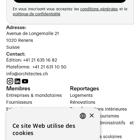
spas, hôtels, agences immobilières, vitrines ou
En vous inscrivant vous acceptez les
conditions générales
et la
espaces commerciaux. Le Labo Du Design
politique de confidentialité
propose des conceptions globales adaptées aux
contraintes et aux identités de chaque client.
Adresse:
Avenue de Longemalle 21
1020 Renens
Suisse
Contact:
Édition: +41 21 635 16 82
Plateforme: +41 21 631 10 50
info@architectes.ch
Membres
Reportages
Entreprises & mandataires
Logements
Fournisseurs
Rénovations
Entreprises
Transformations intérieures
×
Prestataires de services
Hôtelleries et tourismes
Architectes paysagistes
Bâtiments administratifs et
Ce site Web utilise des
FRENCH
Architectes d'intérieur
commerces
cookies
Architectes
Établissements scolaires
GERMAN