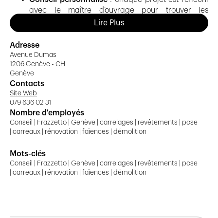
avec le maître d’ouvrage pour trouver les
matériaux, les styles et les finitions qui répondent
Lire Plus
aux attentes en termes d’esthétique et de
durabilité.
Adresse
Avenue Dumas
Large choix
: diversité des carreaux (formes,
1206 Genève - CH
formats, finitions mates ou brillantes, motifs ou
Genève
unis) permettant de s’adapter à tous les goûts et
Contacts
styles de décoration.
Site Web
079 636 02 31
Nombre d'employés
Conseil | Frazzetto | Genève | carrelages | revêtements | pose
| carreaux | rénovation | faïences | démolition
Mots-clés
Conseil | Frazzetto | Genève | carrelages | revêtements | pose
| carreaux | rénovation | faïences | démolition