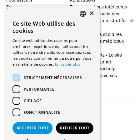
Fournisseurs
Rénovations
Entreprises
Transformations intérieures
×
Prestataires de services
Hôtelleries et tourismes
Architectes paysagistes
Bâtiments administratifs et
Ce site Web utilise des
FRENCH
Architectes d'intérieur
commerces
cookies
Architectes
Établissements scolaires
GERMAN
Ce site web utilise des cookies pour
Entreprises générales
Établissements médicaux
améliorer l'expérience de l'utilisateur. En
Ingénieurs et mandataires
Villas
utilisant notre site web, vous acceptez tous
Installateurs
Cultures - Sports - Loisirs
les cookies conformément à notre politique
Fabricants / Fournisseurs
Industrie - Artisanat
en matière de cookies.
En savoir plus
Maître d’Ouvrage
Transports et parkings
Régies immobilières
Constructions diverses
STRICTEMENT NÉCESSAIRES
Gestion PPE
PERFORMANCE
CIBLAGE
FONCTIONNALITÉ
CGU et Politique de confidentialités
Paramètres des cookies
ACCEPTER TOUT
REFUSER TOUT
© 2026 Tous droits réservés