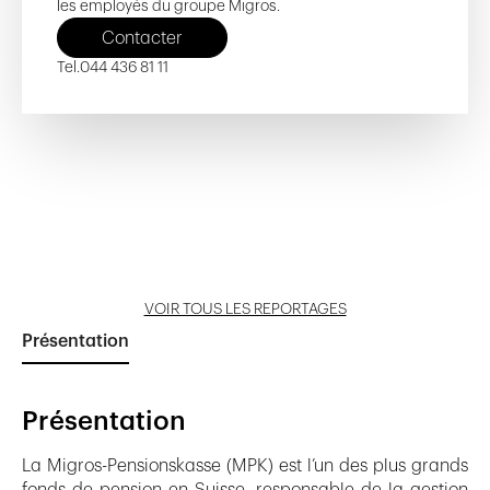
les employés du groupe Migros.
Contacter
Tel.
044 436 81 11
Sézenove
Tour La Rochelle
Montjoie
CICR 'Humanitarium'
Pain-Blanc Neuchâtel
Ouvrir reportage
Ouvrir reportage
Ouvrir reportage
Ouvrir reportage
Ouvrir reportage
VOIR TOUS LES REPORTAGES
Présentation
Présentation
La Migros-Pensionskasse (MPK) est l’un des plus grands