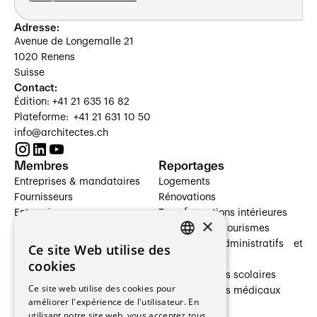
Adresse:
Avenue de Longemalle 21
1020 Renens
Suisse
Contact:
Édition: +41 21 635 16 82
Plateforme: +41 21 631 10 50
info@architectes.ch
Membres
Reportages
Entreprises & mandataires
Logements
Fournisseurs
Rénovations
Entreprises
Transformations intérieures
×
Prestataires de services
Hôtelleries et tourismes
Architectes paysagistes
Bâtiments administratifs et
Ce site Web utilise des
FRENCH
Architectes d'intérieur
commerces
cookies
Architectes
Établissements scolaires
GERMAN
Ce site web utilise des cookies pour
Entreprises générales
Établissements médicaux
améliorer l'expérience de l'utilisateur. En
Ingénieurs et mandataires
Villas
utilisant notre site web, vous acceptez tous