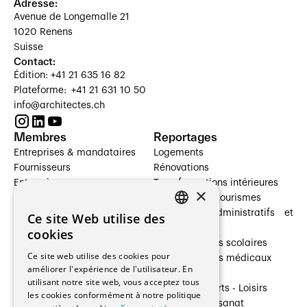
Adresse:
Avenue de Longemalle 21
1020 Renens
Suisse
Contact:
Édition: +41 21 635 16 82
Plateforme: +41 21 631 10 50
info@architectes.ch
Membres
Reportages
Entreprises & mandataires
Logements
Fournisseurs
Rénovations
Entreprises
Transformations intérieures
×
Prestataires de services
Hôtelleries et tourismes
Architectes paysagistes
Bâtiments administratifs et
Ce site Web utilise des
FRENCH
Architectes d'intérieur
commerces
cookies
Architectes
Établissements scolaires
GERMAN
Ce site web utilise des cookies pour
Entreprises générales
Établissements médicaux
améliorer l'expérience de l'utilisateur. En
Ingénieurs et mandataires
Villas
utilisant notre site web, vous acceptez tous
Installateurs
Cultures - Sports - Loisirs
les cookies conformément à notre politique
Fabricants / Fournisseurs
Industrie - Artisanat