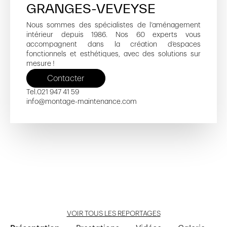
GRANGES-VEVEYSE
Nous sommes des spécialistes de l’aménagement
intérieur depuis 1986. Nos 60 experts vous
accompagnent dans la création d’espaces
fonctionnels et esthétiques, avec des solutions sur
mesure !
Contacter
Tel.
021 947 41 59
info@montage-maintenance.com
Halle des Auges 2
Hôtel Corbetta Les Paccots
Arcades des Arts
Nouveau centre médical
Hôtel aux Remparts
Ouvrir reportage
Ouvrir reportage
Ouvrir reportage
Ouvrir reportage
Ouvrir reportage
VOIR TOUS LES REPORTAGES