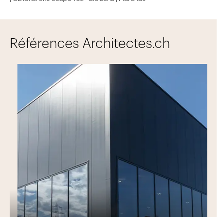
Cloisons en éléments (amovibles, mobiles,
sanitaires et box autonomes)
Faux planchers techniques
Références Architectes.ch
Éléments acoustiques en panneaux de fibres en
PET recyclé
Ilots acoustiques
Habillages muraux acoustiques en bois
Notre entreprise attache une grande importance à la
qualité du montage de ces produits. C'est pourquoi elle
forme depuis des années des monteurs dans chaque
domaine d'activité.
Le montage
Notre équipe de monteurs expérimentés que nous
formons depuis des années aux métiers de la cloison,
des faux plafonds et des faux planchers permet une