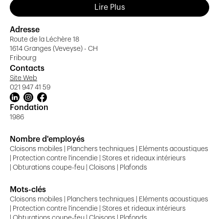
Lire Plus
intérieure de A à Z
Avec plus de 10'000 références, nous sommes très vite
Adresse
Route de la Léchère 18
devenus les experts de l’aménagement et de la
1614 Granges (Veveyse) - CH
transformation intérieure dans les cantons romands et
Fribourg
même partout en Suisse grâce à notre savoir-faire et
Contacts
nos valeurs.
Site Web
021 947 41 59
Notre savoir-faire
Fondation
1986
Les produits
Nombre d'employés
M+M Montage et Maintenance SA entretient une
Cloisons mobiles | Planchers techniques | Eléments acoustiques
relation durable avec ses fournisseurs et les a choisi
| Protection contre l'incendie | Stores et rideaux intérieurs
avec soin pour toujours satisfaire au mieux ses clients.
| Obturations coupe-feu | Cloisons | Plafonds
Nous offrons notamment la fourniture et la pose des
produits suivants :
Mots-clés
Cloisons mobiles | Planchers techniques | Eléments acoustiques
Faux plafonds suspendus (bois, métal, fibre,
| Protection contre l'incendie | Stores et rideaux intérieurs
plâtre)
| Obturations coupe-feu | Cloisons | Plafonds