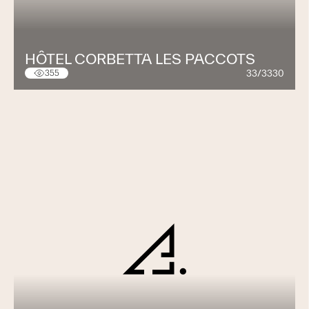
Nos équipes sont impatientes de transformer vos
intérieurs à vos côtés !
HÔTEL CORBETTA LES PACCOTS
33/3330
355