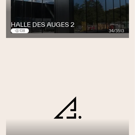
qualité de montage parfaite, soucieux de la qualité de
la relation avec nos clients.
HALLE DES AUGES 2
Nos valeurs
34/3513
138
M+M Montage et Maintenance SA est l’une des rares
entreprises en Suisse Romande qui transforme tous les
types d’intérieurs avec son propre service de montage
et qui reste donc
votre unique interlocuteur
tout au
long de votre projet d’aménagement grâce également
à nos valeurs :
Proximité et expérience
Conseil et étude
Réactivité, flexibilité et respect des délais
Coordination et qualité de l’installation
Respect de la sécurité et de l’environnement
Satisfaction et suivi client