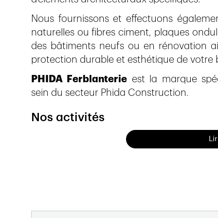
Nous fournissons et effectuons égalemen
naturelles ou fibres ciment, plaques ond
des bâtiments neufs ou en rénovation a
protection durable et esthétique de votre b
PHIDA Ferblanterie
est la marque spéc
sein du secteur Phida Construction.
Nos activités
Rénovation de toiture
Li
Isolation de toiture
Pose de chéneaux, tuyaux
Pose de conduits de cheminée
Installation de fenêtre de toiture
Toiture métallique