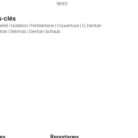
18001
-clés
éité | Isolation | Ferblanterie | Couverture | G. Dentan
ntan | Setimac | Dentan-Schaub
es
Reportages