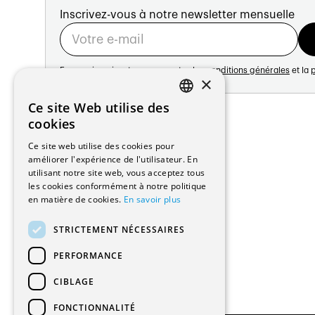
Pose de tous types de tuiles
Inscrivez-vous à notre newsletter mensuelle
Déneigement de toiture
Service d’entretien
Photovoltaïque, tuiles panotron
En vous inscrivant vous acceptez les
conditions générales
et la
p
×
Nos différents sites
Adresse:
Ce site Web utilise des
FRENCH
Avenue de Longemalle 21
cookies
PHIDA Ferblanterie SA
1020 Renens
GERMAN
Ce site web utilise des cookies pour
Suisse
Chemin de la Chèvre 4
améliorer l'expérience de l'utilisateur. En
Contact:
1400 Yverdon-les-Bains
utilisant notre site web, vous acceptez tous
Édition: +41 21 635 16 82
les cookies conformément à notre politique
Tél: 024 424 82 90
Plateforme: +41 21 631 10 50
en matière de cookies.
En savoir plus
Fax: 024 424 82 91
info@architectes.ch
E-mail :
ferblanterie@phida.ch
STRICTEMENT NÉCESSAIRES
PHIDA Ferblanterie SA | Succursale de 
PERFORMANCE
Rue des Entrepôts 41
CIBLAGE
2300 La Chaux-de-Fonds
FONCTIONNALITÉ
Tél: 032 925 00 78