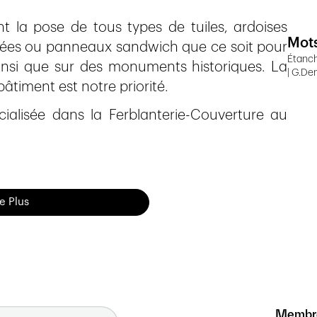
t la pose de tous types de tuiles, ardoises
Mots
ulées ou panneaux sandwich que ce soit pour
Étanch
insi que sur des monuments historiques. La
| G.De
âtiment est notre priorité.
ialisée dans la Ferblanterie-Couverture au
re Plus
Membr