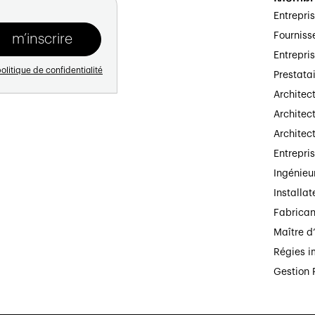
Entrepri
Fourniss
Entrepri
olitique de confidentialité
Prestata
Architec
Architect
Architec
Entrepri
Ingénieu
Installat
Fabrican
Maître d
Régies i
Neuchâtel
Gestion 