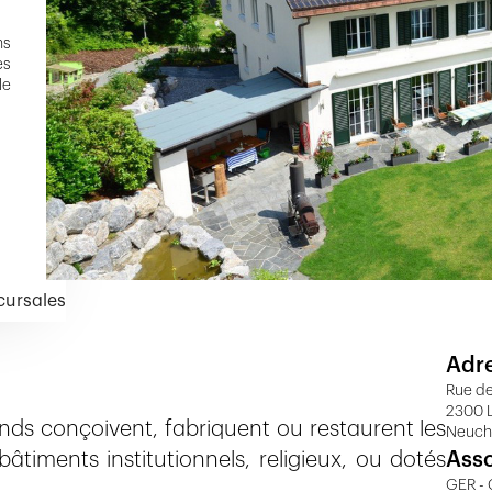
ns
es
le
cursales
Adr
Rue de
2300 
nds conçoivent, fabriquent ou restaurent les
Neuch
âtiments institutionnels, religieux, ou dotés
Asso
GER -