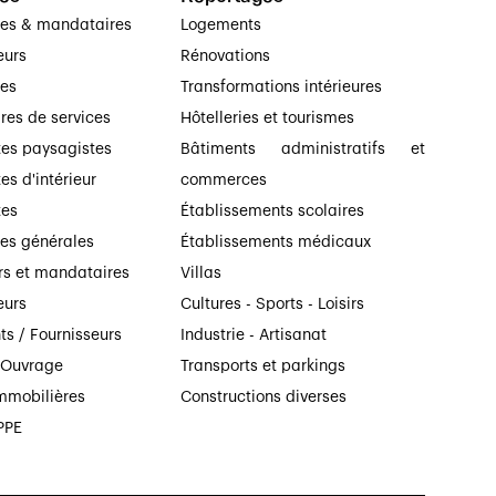
ses & mandataires
Logements
eurs
Rénovations
ses
Transformations intérieures
ires de services
Hôtelleries et tourismes
tes paysagistes
Bâtiments administratifs et
es d'intérieur
commerces
tes
Établissements scolaires
ses générales
Établissements médicaux
rs et mandataires
Villas
eurs
Cultures - Sports - Loisirs
ts / Fournisseurs
Industrie - Artisanat
’Ouvrage
Transports et parkings
mmobilières
Constructions diverses
PPE