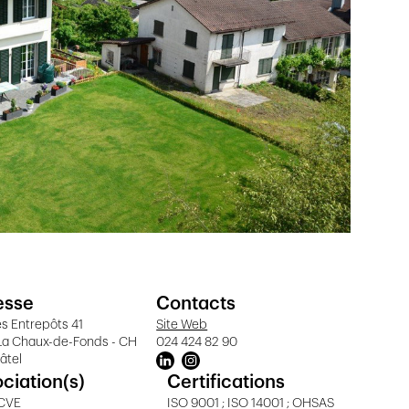
esse
Contacts
s Entrepôts 41
Site Web
La Chaux-de-Fonds - CH
024 424 82 90
âtel
ciation(s)
Certifications
 CVE
ISO 9001 ; ISO 14001 ; OHSAS