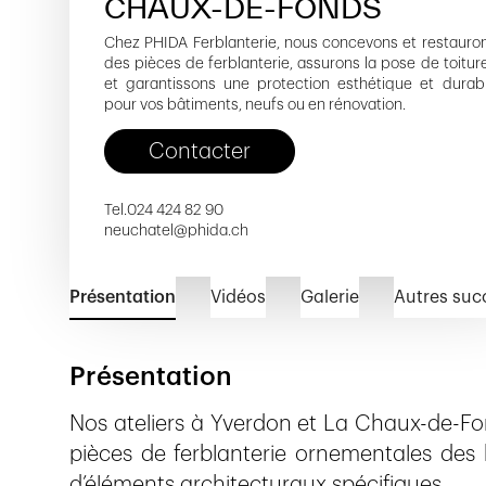
CHAUX-DE-FONDS
Chez PHIDA Ferblanterie, nous concevons et restauro
des pièces de ferblanterie, assurons la pose de toitur
et garantissons une protection esthétique et durab
pour vos bâtiments, neufs ou en rénovation.
Contacter
Tel.
024 424 82 90
neuchatel@phida.ch
Présentation
Vidéos
Galerie
Autres suc
Présentation
Nos ateliers à Yverdon et La Chaux-de-Fo
pièces de ferblanterie ornementales des b
d’éléments architecturaux spécifiques.