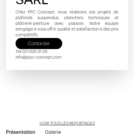
Chez PPC Concept, nous réalisons vos projets de
plafonds suspendus, planchers techniques et
plâtrerie-peinture avec passion. Notre équipe
s'engage à vous offrir qualité et satisfaction à des prix
compétitifs.
Contacter
Tel.
021 635 01 26
info@ppc-concept.com
Collège Gustave Roud
791.10 Bernadaz II
Afiro
Esparcette 5
Explorit
Ouvrir reportage
Ouvrir reportage
Ouvrir reportage
Ouvrir reportage
Ouvrir reportage
VOIR TOUS LES REPORTAGES
Présentation
Galerie