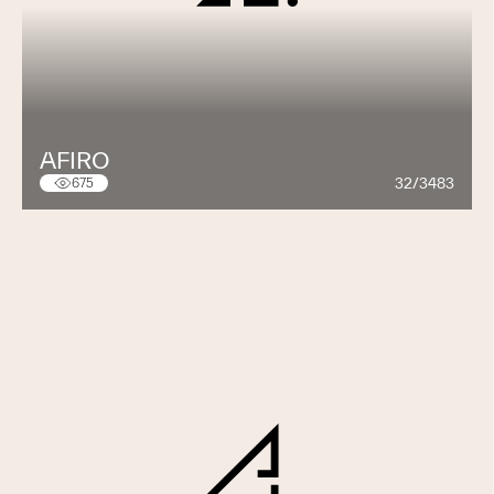
AFIRO
32/3483
675