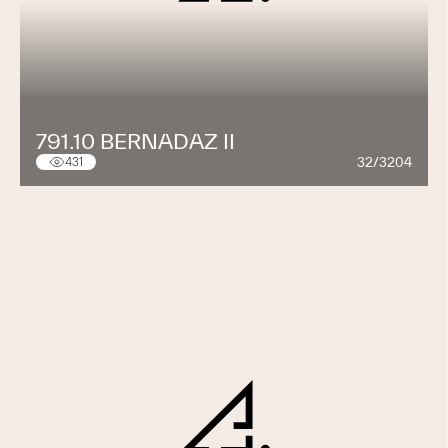
791.10 BERNADAZ II
32/3204
431