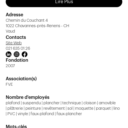
Lire Plus
CFC 281.8 Planchers techniques
CFC 277 Cloisons amovibles
Adresse
Chemin du Couchant 4
CFC 271-285 Plâtrerie-peinture
1022 Chavannes-près-Renens - CH
Vaud
Contacts
Philosophie
Site Web
021 635 01 26
La satisfaction de nos clients est primordiale, c’est
pourquoi nous proposons des produits de qualité à des
Fondation
prix concurrentiels, avec un service irréprochable.
2007
Projets en cours
Association(s)
FVE
Si vous désirez en savoir plus sur notre entreprise ou
connaître nos projets, vous trouverez nos références
Nombre d'employés
directement sur notre site internet.
plafond | suspendu | plancher | technique | cloison | amovible
| plâtrerie | peinture | revêtement | sol | moquette | parquet | lino
| PVC | vinyle | faux-plafond | faux-plancher
Mots-clés