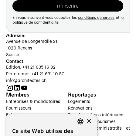
En vous inscrivant vous acceptez les
conditions générales
et la
politique de confidentialité
Adresse:
Avenue de Longemalle 21
1020 Renens
Suisse
Contact:
Édition: +41 21 635 16 82
Plateforme: +41 21 631 10 50
info@architectes.ch
Membres
Reportages
Entreprises & mandataires
Logements
Fournisseurs
Rénovations
Entreprises
Transformations intérieures
×
Prestataires de services
Hôtelleries et tourismes
Architectes paysagistes
Bâtiments administratifs et
Ce site Web utilise des
FRENCH
Architectes d'intérieur
commerces