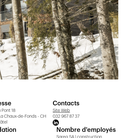
esse
Contacts
 Pont 18
Site Web
La Chaux-de-Fonds - CH
032 967 87 37
âtel
dation
Nombre d'employés
Sareg SA | construction