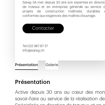
Sareg SA met depuis 30 ans son expertise en directi
de travaux et en entreprise générale au service 
projets de construction maîtrisés, durables 
conformes aux exigences des maîtres d’ouvrage.
Contacter
Tel.
032 967 87 37
info@sareg.ch
Présentation
Galerie
Présentation
Active depuis 30 ans au cœur des monta
savoir‑faire au service de la réalisation 