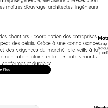
entreprise générale, elle assure une exécution
les maîtres d’ouvrage, architectes, ingénieurs
des chantiers : coordination des entreprises,
Mots
espect des délais. Grâce à une connaissance
Sareg 
travau
et des exigences du marché, elle veille à la
| plan
unication claire entre les intervenants.
s, conformes et durables.
re Plus
du secteur
 la société assure un accompagnement global
n. Elle intègre des méthodes constructives
et une gestion opérationnelle exigeante,
c les attentes des maîtres d’ouvrage et des
Membr