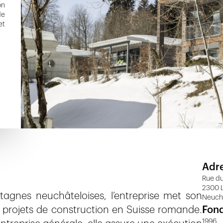
on
de
et
Adr
Rue du
2300 
gnes neuchâteloises, l’entreprise met son
Neuch
de projets de construction en Suisse romande.
Fon
1996