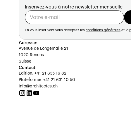
partenaires de conception..
Inscrivez-vous à notre newsletter mensuelle
Prestations personnalisées
En vous inscrivant vous acceptez les
conditions générales
et la
p
Chaque mandat bénéficie d’un suivi sur 
pilotage structuré, transparent et réacti
Adresse:
Avenue de Longemalle 21
planification et la réalisation. Cette
1020 Renens
adaptées aux besoins techniques et aux co
Suisse
Contact:
Nos engagements
Édition: +41 21 635 16 82
Plateforme: +41 21 631 10 50
L’entreprise valorise un environnement 
info@architectes.ch
certifications ISO 9001, 14001 et 45001
qualité, d’environnement et de sécurité.
Elle réunit des professionnels expérimenté
de chaque projet grâce à une coordina
éprouvée.