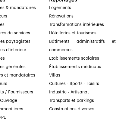
ses & mandataires
Logements
eurs
Rénovations
ses
Transformations intérieures
ires de services
Hôtelleries et tourismes
tes paysagistes
Bâtiments administratifs et
es d'intérieur
commerces
tes
Établissements scolaires
ses générales
Établissements médicaux
rs et mandataires
Villas
eurs
Cultures - Sports - Loisirs
ts / Fournisseurs
Industrie - Artisanat
’Ouvrage
Transports et parkings
mmobilières
Constructions diverses
PPE