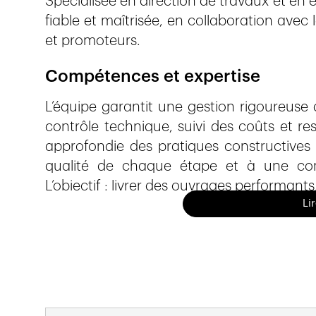
Spécialisée en direction de travaux et en 
fiable et maîtrisée, en collaboration avec 
et promoteurs.
Compétences et expertise
L’équipe garantit une gestion rigoureuse 
contrôle technique, suivi des coûts et r
approfondie des pratiques constructives 
qualité de chaque étape et à une comm
L’objectif : livrer des ouvrages performant
Li
Solutions adaptées aux besoins 
Grâce à son rôle d’entreprise générale,
pour des projets neufs ou de rénovatio
actuelles, une planification précise 
garantissant une exécution cohérente ave