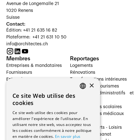
Avenue de Longemalle 21
1020 Renens
Suisse
Contact:
Édition: +41 21 635 16 82
Plateforme: +41 21 631 10 50
info@architectes.ch
Membres
Reportages
Entreprises & mandataires
Logements
Fournisseurs
Rénovations
Entreprises
Transformations intérieures
×
Prestataires de services
Hôtelleries et tourismes
Architectes paysagistes
Bâtiments administratifs et
Ce site Web utilise des
FRENCH
Architectes d'intérieur
commerces
cookies
Architectes
Établissements scolaires
GERMAN
Ce site web utilise des cookies pour
Entreprises générales
Établissements médicaux
améliorer l'expérience de l'utilisateur. En
Ingénieurs et mandataires
Villas
utilisant notre site web, vous acceptez tous
Installateurs
Cultures - Sports - Loisirs
les cookies conformément à notre politique
Fabricants / Fournisseurs
Industrie - Artisanat
en matière de cookies.
En savoir plus