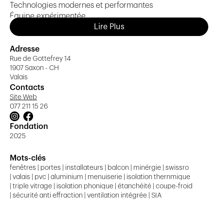
Technologies modernes et performantes
Équipe expérimentée
Solutions adaptées à chaque projet
Lire Plus
Adresse
Rue de Gottefrey 14
1907 Saxon - CH
Valais
Contacts
Site Web
077 211 15 26
Fondation
2025
Mots-clés
fenêtres | portes | installateurs | balcon | minérgie | swissro
| valais | pvc | aluminium | menuiserie | isolation thernmique
| triple vitrage | isolation phonique | étanchéité | coupe-froid
| sécurité anti effraction | ventilation intégrée | SIA