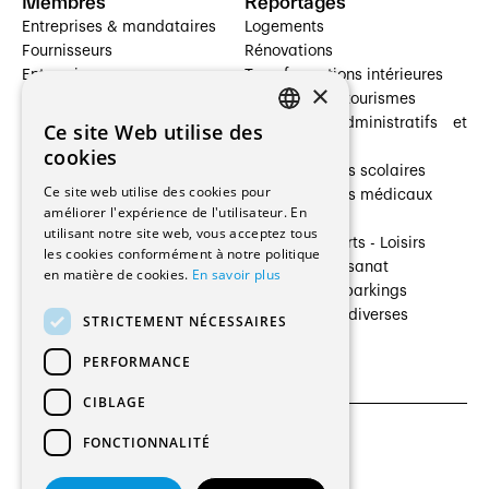
Membres
Reportages
Entreprises & mandataires
Logements
Fournisseurs
Rénovations
Entreprises
Transformations intérieures
×
Prestataires de services
Hôtelleries et tourismes
Architectes paysagistes
Bâtiments administratifs et
Ce site Web utilise des
FRENCH
Architectes d'intérieur
commerces
cookies
Architectes
Établissements scolaires
GERMAN
Ce site web utilise des cookies pour
Entreprises générales
Établissements médicaux
améliorer l'expérience de l'utilisateur. En
Ingénieurs et mandataires
Villas
utilisant notre site web, vous acceptez tous
Installateurs
Cultures - Sports - Loisirs
les cookies conformément à notre politique
Fabricants / Fournisseurs
Industrie - Artisanat
en matière de cookies.
En savoir plus
Maître d’Ouvrage
Transports et parkings
Régies immobilières
Constructions diverses
STRICTEMENT NÉCESSAIRES
Gestion PPE
PERFORMANCE
CIBLAGE
FONCTIONNALITÉ
CGU et Politique de confidentialités
Paramètres des cookies