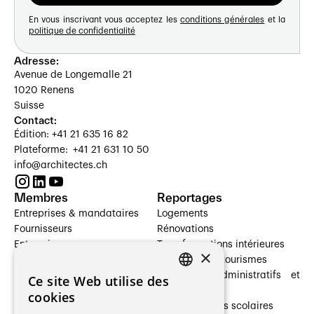
En vous inscrivant vous acceptez les
conditions générales
et la
politique de confidentialité
Adresse:
Avenue de Longemalle 21
1020 Renens
Suisse
Contact:
Édition: +41 21 635 16 82
Plateforme: +41 21 631 10 50
info@architectes.ch
Membres
Reportages
Entreprises & mandataires
Logements
Fournisseurs
Rénovations
Entreprises
Transformations intérieures
×
Prestataires de services
Hôtelleries et tourismes
Architectes paysagistes
Bâtiments administratifs et
Ce site Web utilise des
FRENCH
Architectes d'intérieur
commerces
cookies
Architectes
Établissements scolaires
GERMAN