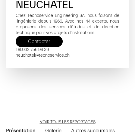
NEUCHÂTEL
Chez Tecnoservice Engineering SA, nous faisons de
l'ingénierie depuis 1966. Avec nos 44 experts, nous
proposons des services d'études et de direction
technique pour vos projets d'installations.
Contacter
Tel.
032 756 99 39
neuchatel@tecnoservice.ch
Les Argilles
Salle de Sport Juliette
Hôpital Gustave Julliard (HUG)
Route de Berne 111
Structure d'accueil de la petite enfance
Ouvrir reportage
Ouvrir reportage
Ouvrir reportage
Ouvrir reportage
Ouvrir reportage
VOIR TOUS LES REPORTAGES
Présentation
Galerie
Autres succursales