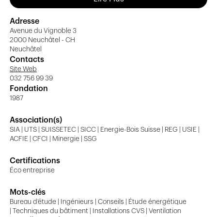
SIA
Société Suisse des ingénieurs et des
Adresse
architectes
Avenue du Vignoble 3
2000 Neuchâtel - CH
REG
Registre Suisse des ingénieurs, des
Neuchâtel
architectes et des techniciens
Contacts
Site Web
Suissetec
Association Suisse de la technique du
032 756 99 39
bâtiment
Fondation
1987
SICC
Société des ingénieurs en chauffage et
ventilation
Association(s)
USIE
Union Suisse des installateurs électriciens
SIA | UTS | SUISSETEC | SICC | Energie-Bois Suisse | REG | USIE |
ACFIE | CFCI | Minergie | SSG
Minergie
Membre partenaire
Energie-Bois Suisse
Association Suisse pour
Certifications
l'Energie du Bois
Éco entreprise
SSG
Société Suisse pour la géothermie.
Mots-clés
Bureau d’étude | Ingénieurs | Conseils | Étude énergétique
Swiss Engineering
Union de la technique Suisse
| Techniques du bâtiment | Installations CVS | Ventilation