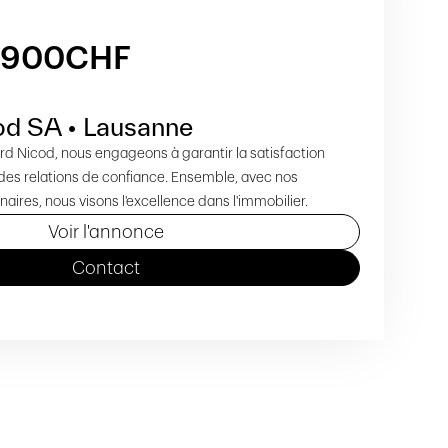
'900
CHF
od SA • Lausanne
d Nicod, nous engageons à garantir la satisfaction
t des relations de confiance. Ensemble, avec nos
naires, nous visons l'excellence dans l'immobilier.
Voir l'annonce
Contact