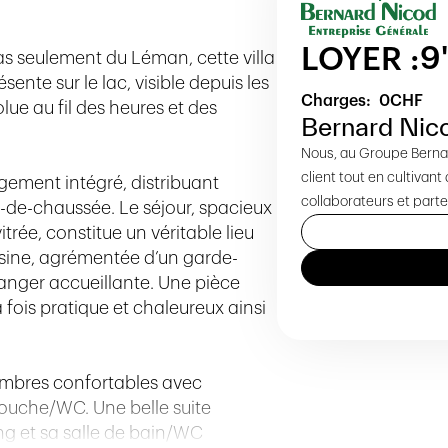
9
LOYER :
s seulement du Léman, cette villa
sente sur le lac, visible depuis les
Charges:
0
CHF
lue au fil des heures et des
Bernard Nic
Nous, au Groupe Bernar
client tout en cultivan
ngement intégré, distribuant
collaborateurs et parte
-de-chaussée. Le séjour, spacieux
rée, constitue un véritable lieu
isine, agrémentée d’un garde-
anger accueillante. Une pièce
fois pratique et chaleureux ainsi
hambres confortables avec
douche/WC. Une belle suite
ng et sa salle de bain/WC