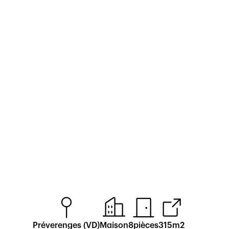
Préverenges (VD)
Maison
8
pièce
s
315
m2