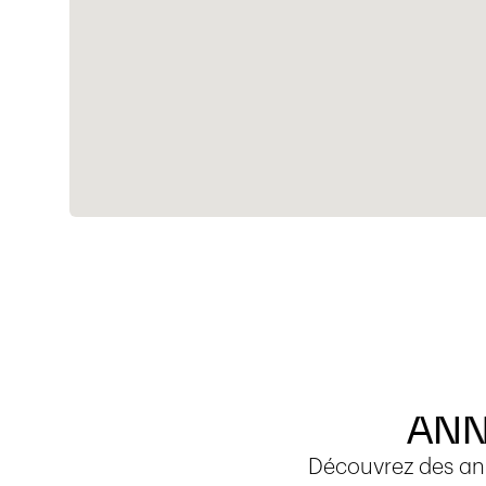
À quelques pas, l’arrêt de bus desservi par la l
facilement Morges, la Bourdonnette ainsi que l
l’UNIL et l'EPFL. Les rives du lac offrent de magn
promenades et de détente à quelques minutes 
les écoles primaires et secondaires, boulanger
accessibles rapidement, garantissant un cadre 
quotidien.
La commune de Préverenges a une fiscalité attr
communal de 65 %, inférieur à la moyenne can
Ce bien est proposé au loyer de CHF 9'900.-, ch
Garage et places de parc extérieures compris
AN
Découvrez des ann