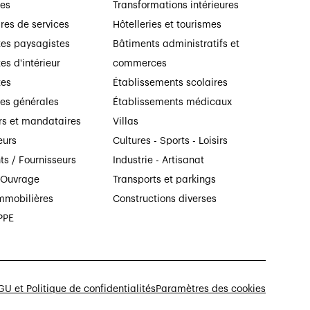
ses
Transformations intérieures
ires de services
Hôtelleries et tourismes
tes paysagistes
Bâtiments administratifs et
es d'intérieur
commerces
tes
Établissements scolaires
ses générales
Établissements médicaux
rs et mandataires
Villas
eurs
Cultures - Sports - Loisirs
ts / Fournisseurs
Industrie - Artisanat
’Ouvrage
Transports et parkings
mmobilières
Constructions diverses
PPE
U et Politique de confidentialités
Paramètres des cookies