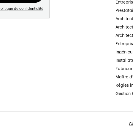
Entrepri
olitique de confidentialité
Prestata
Architec
Architect
Architec
Entrepri
Ingénieu
Installat
Fabrican
Maître d
Régies i
Gestion 
CG