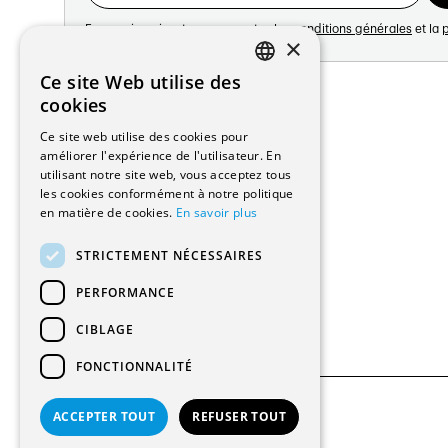
En vous inscrivant vous acceptez les
conditions générales
et la
p
×
Adresse:
Ce site Web utilise des
FRENCH
Avenue de Longemalle 21
cookies
1020 Renens
GERMAN
Ce site web utilise des cookies pour
Suisse
améliorer l'expérience de l'utilisateur. En
Contact:
utilisant notre site web, vous acceptez tous
Édition: +41 21 635 16 82
les cookies conformément à notre politique
Plateforme: +41 21 631 10 50
en matière de cookies.
En savoir plus
info@architectes.ch
STRICTEMENT NÉCESSAIRES
PERFORMANCE
CIBLAGE
FONCTIONNALITÉ
ACCEPTER TOUT
REFUSER TOUT
© 2026 Tous droits réservés