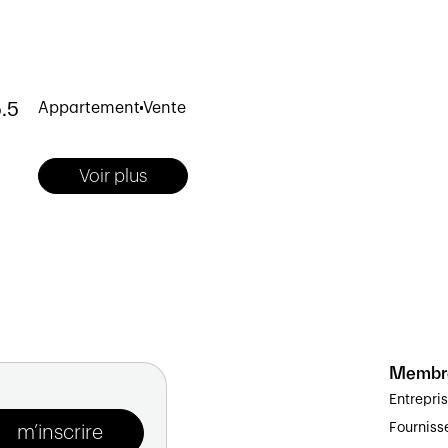
.5
Appartement
Vente
Voir plus
Membr
Entrepri
Fourniss