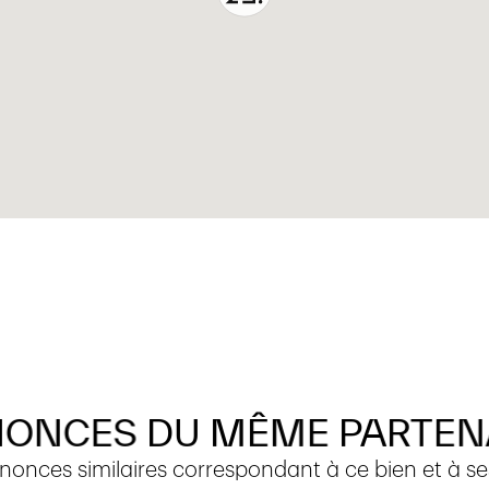
igne 701 TL permet de rejoindre
es connexions vers le métro M1,
ifiques possibilités de
à pied, tandis que les commerces,
ie et physiothérapeute sont
de vie pratique et agréable au
active, avec un coefficient
tonale.
arges individuelles en sus.
NONCES
DU
MÊME
PARTEN
onces similaires correspondant à ce bien et à ses