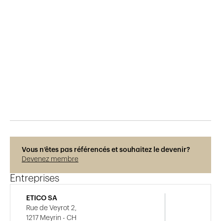
Publié le
29.5.2015
536
vues
Vous n’êtes pas référencés et souhaitez le devenir?
Devenez membre
Entreprises
ETICO SA
Rue de Veyrot 2,
1217 Meyrin - CH