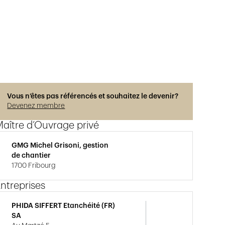
Vous n’êtes pas référencés et souhaitez le devenir?
Devenez membre
aître d’Ouvrage privé
GMG Michel Grisoni, gestion
de chantier
1700 Fribourg
ntreprises
PHIDA SIFFERT Etanchéité (FR)
SA