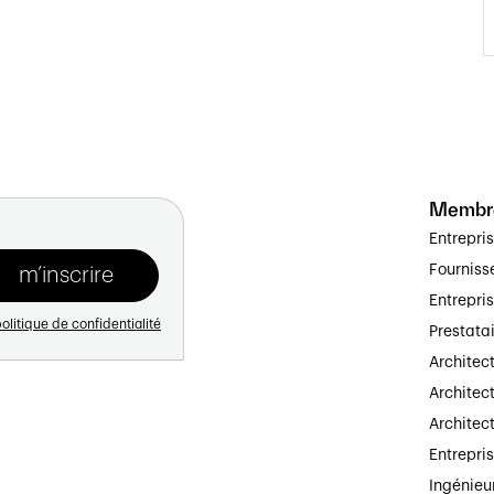
Membr
Entrepri
Fourniss
Entrepri
olitique de confidentialité
Prestata
Architec
Architect
Architec
Entrepri
Ingénieu