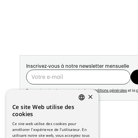
Inscrivez-vous à notre newsletter mensuelle
En vous inscrivant vous acceptez les
conditions générales
et la
p
×
Adresse:
Ce site Web utilise des
FRENCH
Avenue de Longemalle 21
cookies
1020 Renens
GERMAN
Ce site web utilise des cookies pour
Suisse
améliorer l'expérience de l'utilisateur. En
Contact:
utilisant notre site web, vous acceptez tous
Édition: +41 21 635 16 82