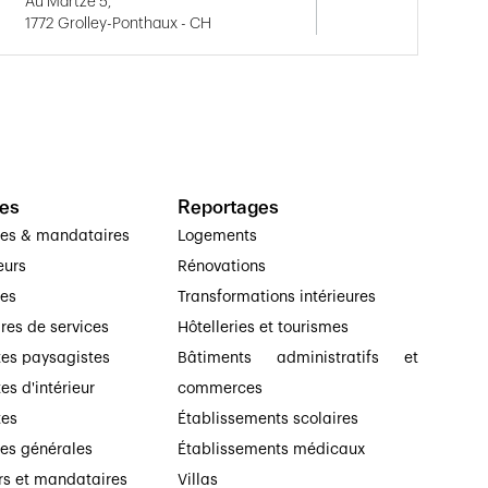
Au Martzé 5,
1772 Grolley-Ponthaux - CH
es
Reportages
ses & mandataires
Logements
eurs
Rénovations
ses
Transformations intérieures
ires de services
Hôtelleries et tourismes
tes paysagistes
Bâtiments administratifs et
es d'intérieur
commerces
tes
Établissements scolaires
ses générales
Établissements médicaux
rs et mandataires
Villas