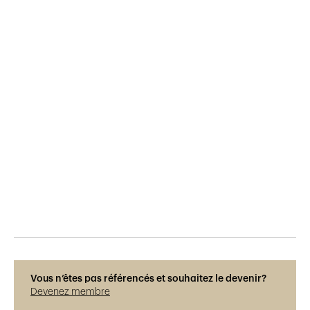
Publié le
28.4.2018
619
vues
Vous n’êtes pas référencés et souhaitez le devenir?
Devenez membre