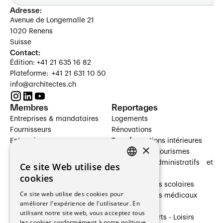
Adresse:
Avenue de Longemalle 21
1020 Renens
Suisse
Contact:
Édition: +41 21 635 16 82
Plateforme: +41 21 631 10 50
info@architectes.ch
Membres
Reportages
Entreprises & mandataires
Logements
Fournisseurs
Rénovations
Entreprises
Transformations intérieures
×
Prestataires de services
Hôtelleries et tourismes
Architectes paysagistes
Bâtiments administratifs et
Ce site Web utilise des
FRENCH
Architectes d'intérieur
commerces
cookies
Architectes
Établissements scolaires
GERMAN
Ce site web utilise des cookies pour
Entreprises générales
Établissements médicaux
améliorer l'expérience de l'utilisateur. En
Ingénieurs et mandataires
Villas
utilisant notre site web, vous acceptez tous
Installateurs
Cultures - Sports - Loisirs
les cookies conformément à notre politique