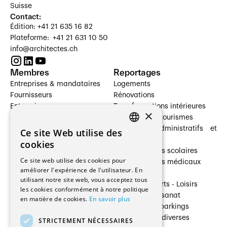
Suisse
Contact:
Édition: +41 21 635 16 82
Plateforme: +41 21 631 10 50
info@architectes.ch
Membres
Reportages
Entreprises & mandataires
Logements
Fournisseurs
Rénovations
Entreprises
Transformations intérieures
×
Prestataires de services
Hôtelleries et tourismes
Architectes paysagistes
Bâtiments administratifs et
Ce site Web utilise des
FRENCH
Architectes d'intérieur
commerces
cookies
Architectes
Établissements scolaires
GERMAN
Ce site web utilise des cookies pour
Entreprises générales
Établissements médicaux
améliorer l'expérience de l'utilisateur. En
Ingénieurs et mandataires
Villas
utilisant notre site web, vous acceptez tous
Installateurs
Cultures - Sports - Loisirs
les cookies conformément à notre politique
Fabricants / Fournisseurs
Industrie - Artisanat
en matière de cookies.
En savoir plus
Maître d’Ouvrage
Transports et parkings
Régies immobilières
Constructions diverses
STRICTEMENT NÉCESSAIRES