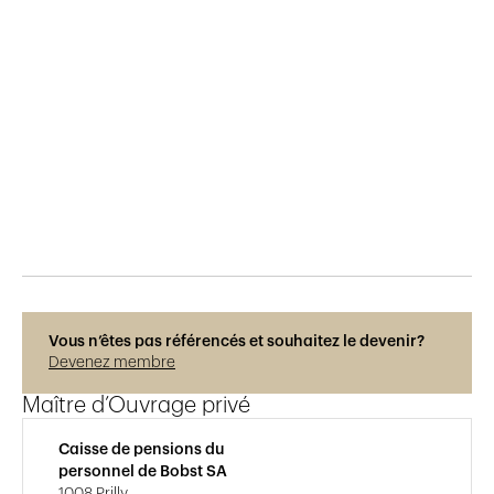
Publié le
11.6.2015
521
vues
Vous n’êtes pas référencés et souhaitez le devenir?
Devenez membre
Maître d’Ouvrage privé
Caisse de pensions du
personnel de Bobst SA
1008 Prilly