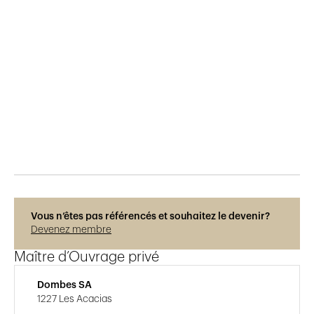
Publié le
7.7.2018
768
vues
Vous n’êtes pas référencés et souhaitez le devenir?
Devenez membre
Maître d’Ouvrage privé
Dombes SA
1227 Les Acacias