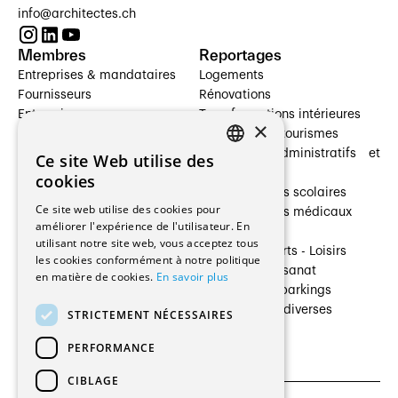
info@architectes.ch
Membres
Reportages
Entreprises & mandataires
Logements
Fournisseurs
Rénovations
Entreprises
Transformations intérieures
×
Prestataires de services
Hôtelleries et tourismes
Architectes paysagistes
Bâtiments administratifs et
Ce site Web utilise des
FRENCH
Architectes d'intérieur
commerces
cookies
Architectes
Établissements scolaires
GERMAN
Ce site web utilise des cookies pour
Entreprises générales
Établissements médicaux
améliorer l'expérience de l'utilisateur. En
Ingénieurs et mandataires
Villas
utilisant notre site web, vous acceptez tous
Installateurs
Cultures - Sports - Loisirs
les cookies conformément à notre politique
Fabricants / Fournisseurs
Industrie - Artisanat
en matière de cookies.
En savoir plus
Maître d’Ouvrage
Transports et parkings
Régies immobilières
Constructions diverses
STRICTEMENT NÉCESSAIRES
Gestion PPE
PERFORMANCE
CIBLAGE