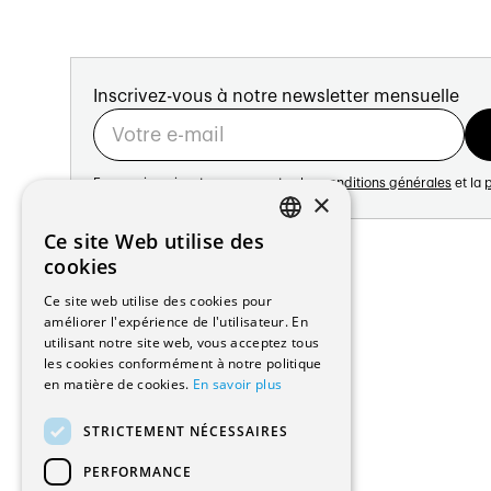
Inscrivez-vous à notre newsletter mensuelle
En vous inscrivant vous acceptez les
conditions générales
et la
p
×
Adresse:
Ce site Web utilise des
FRENCH
Avenue de Longemalle 21
cookies
1020 Renens
GERMAN
Ce site web utilise des cookies pour
Suisse
améliorer l'expérience de l'utilisateur. En
Contact:
utilisant notre site web, vous acceptez tous
Édition: +41 21 635 16 82
les cookies conformément à notre politique
Plateforme: +41 21 631 10 50
en matière de cookies.
En savoir plus
info@architectes.ch
STRICTEMENT NÉCESSAIRES
PERFORMANCE