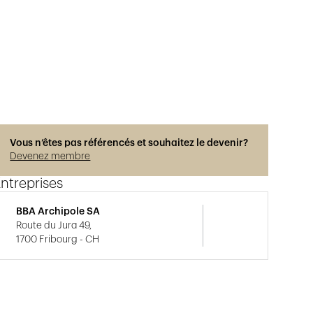
Vous n’êtes pas référencés et souhaitez le devenir?
Devenez membre
ntreprises
BBA Archipole SA
Route du Jura 49,
1700 Fribourg - CH