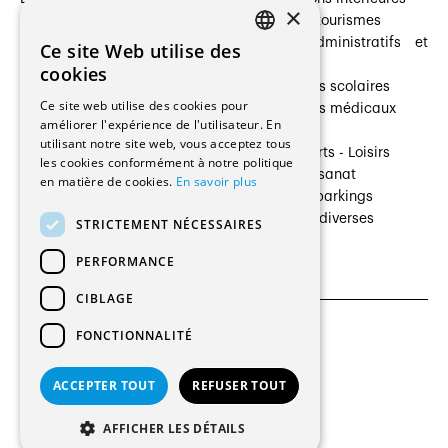
×
Prestataires de services
Hôtelleries et tourismes
Architectes paysagistes
Bâtiments administratifs et
Ce site Web utilise des
FRENCH
Architectes d'intérieur
commerces
cookies
Architectes
Établissements scolaires
GERMAN
Ce site web utilise des cookies pour
Entreprises générales
Établissements médicaux
améliorer l'expérience de l'utilisateur. En
Ingénieurs et mandataires
Villas
utilisant notre site web, vous acceptez tous
Installateurs
Cultures - Sports - Loisirs
les cookies conformément à notre politique
Fabricants / Fournisseurs
Industrie - Artisanat
en matière de cookies.
En savoir plus
Maître d’Ouvrage
Transports et parkings
Régies immobilières
Constructions diverses
STRICTEMENT NÉCESSAIRES
Gestion PPE
PERFORMANCE
CIBLAGE
FONCTIONNALITÉ
CGU et Politique de confidentialités
Paramètres des cookies
ACCEPTER TOUT
REFUSER TOUT
© 2026 Tous droits réservés
AFFICHER LES DÉTAILS