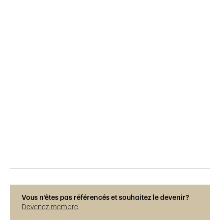
Publié le
9.6.2015
890
vues
Vous n’êtes pas référencés et souhaitez le devenir?
Devenez membre