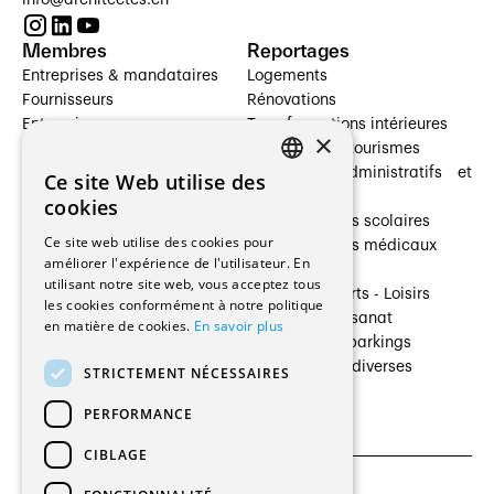
Membres
Reportages
Entreprises & mandataires
Logements
Fournisseurs
Rénovations
Entreprises
Transformations intérieures
×
Prestataires de services
Hôtelleries et tourismes
Architectes paysagistes
Bâtiments administratifs et
Ce site Web utilise des
FRENCH
Architectes d'intérieur
commerces
cookies
Architectes
Établissements scolaires
GERMAN
Ce site web utilise des cookies pour
Entreprises générales
Établissements médicaux
améliorer l'expérience de l'utilisateur. En
Ingénieurs et mandataires
Villas
utilisant notre site web, vous acceptez tous
Installateurs
Cultures - Sports - Loisirs
les cookies conformément à notre politique
Fabricants / Fournisseurs
Industrie - Artisanat
en matière de cookies.
En savoir plus
Maître d’Ouvrage
Transports et parkings
Régies immobilières
Constructions diverses
STRICTEMENT NÉCESSAIRES
Gestion PPE
PERFORMANCE
CIBLAGE