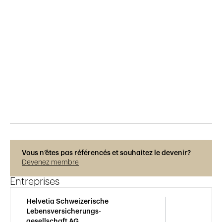
Publié le
5.12.2018
444
vues
Vous n’êtes pas référencés et souhaitez le devenir?
Devenez membre
Entreprises
Helvetia Schweizerische
Lebensversicherungs-
gesellschaft AG