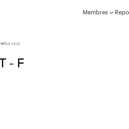
Membres
Repo
F
BÂLE-VILLE
 - F