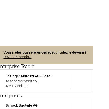
Vous n’êtes pas référencés et souhaitez le devenir?
Devenez membre
ntreprise Totale
Losinger Marazzi AG • Basel
Aeschenvorstadt 55,
4051 Basel - CH
ntreprises
Schöck Bauteile AG