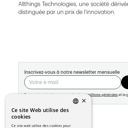
Allthings Technologies, une société dérivée
distinguée par un prix de l’innovation.
Inscrivez-vous à notre newsletter mensuelle
En vous inscrivant vous acceptez les
conditions générales
et la
p
×
Adresse:
Ce site Web utilise des
FRENCH
Avenue de Longemalle 21
cookies
1020 Renens
GERMAN
Ce site web utilise des cookies pour
Suisse