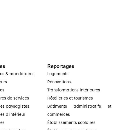
es
Reportages
ses & mandataires
Logements
eurs
Rénovations
ses
Transformations intérieures
ires de services
Hôtelleries et tourismes
tes paysagistes
Bâtiments administratifs et
es d'intérieur
commerces
tes
Établissements scolaires