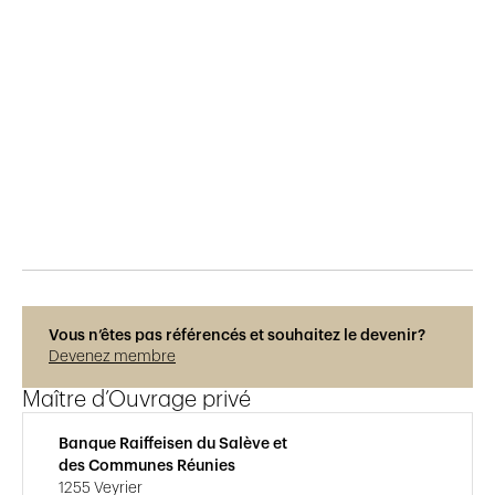
Publié le
29.5.2015
704
vues
Vous n’êtes pas référencés et souhaitez le devenir?
Devenez membre
Maître d’Ouvrage privé
Banque Raiffeisen du Salève et
des Communes Réunies
1255 Veyrier