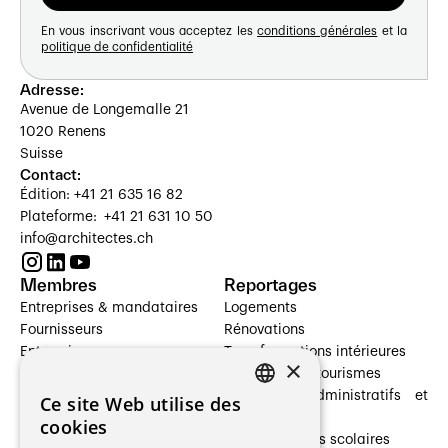
En vous inscrivant vous acceptez les
conditions générales
et la
politique de confidentialité
Adresse:
Avenue de Longemalle 21
1020 Renens
Suisse
Contact:
Édition: +41 21 635 16 82
Plateforme: +41 21 631 10 50
info@architectes.ch
Membres
Reportages
Entreprises & mandataires
Logements
Fournisseurs
Rénovations
Entreprises
Transformations intérieures
×
Prestataires de services
Hôtelleries et tourismes
Architectes paysagistes
Bâtiments administratifs et
Ce site Web utilise des
FRENCH
Architectes d'intérieur
commerces
cookies
Architectes
Établissements scolaires
GERMAN