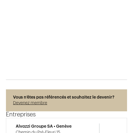
Publié le
17.1.2025
188
vues
Photos © Grago
Vous n’êtes pas référencés et souhaitez le devenir?
Devenez membre
Entreprises
Alvazzi Groupe SA • Genève
Chemin du Pré-Fleuri 15,