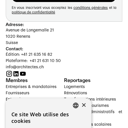
En vous inscrivant vous acceptez les
conditions générales
et la
politique de confidentialité
Adresse:
Avenue de Longemalle 21
1020 Renens
Suisse
Contact:
Édition: +41 21 635 16 82
Plateforme: +41 21 631 10 50
info@architectes.ch
Membres
Reportages
Entreprises & mandataires
Logements
Fournisseurs
Rénovations
Entreprises
Transformations intérieures
×
Prestataires de services
Hôtelleries et tourismes
Architectes paysagistes
Bâtiments administratifs et
Ce site Web utilise des
FRENCH
Architectes d'intérieur
commerces
cookies
Architectes
Établissements scolaires
GERMAN