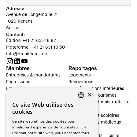
Adresse:
Avenue de Longemalle 21
1020 Renens
Suisse
Contact:
Édition: +41 21 635 16 82
Plateforme: +41 21 631 10 50
info@architectes.ch
Membres
Reportages
Entreprises & mandataires
Logements
Fournisseurs
Rénovations
Entreprises
Transformations intérieures
×
Prestataires de services
Hôtelleries et tourismes
Architectes paysagistes
Bâtiments administratifs et
Ce site Web utilise des
FRENCH
Architectes d'intérieur
commerces
cookies
Architectes
Établissements scolaires
GERMAN
Ce site web utilise des cookies pour
Entreprises générales
Établissements médicaux
améliorer l'expérience de l'utilisateur. En
Ingénieurs et mandataires
Villas
utilisant notre site web, vous acceptez tous
Installateurs
Cultures - Sports - Loisirs