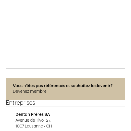
Publié le
10.6.2015
276
vues
Vous n’êtes pas référencés et souhaitez le devenir?
Devenez membre
Entreprises
Dentan Frères SA
Avenue de Tivoli 27,
1007 Lausanne - CH