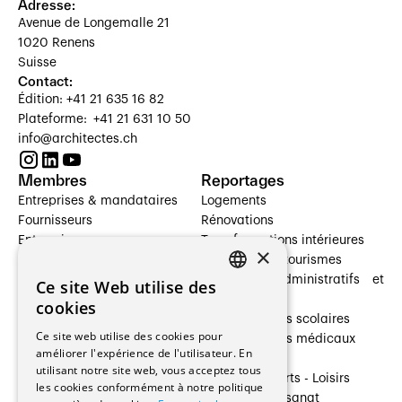
Adresse:
Avenue de Longemalle 21
1020 Renens
Suisse
Contact:
Édition: +41 21 635 16 82
Plateforme: +41 21 631 10 50
info@architectes.ch
Membres
Reportages
Entreprises & mandataires
Logements
Fournisseurs
Rénovations
Entreprises
Transformations intérieures
×
Prestataires de services
Hôtelleries et tourismes
Architectes paysagistes
Bâtiments administratifs et
Ce site Web utilise des
FRENCH
Architectes d'intérieur
commerces
cookies
Architectes
Établissements scolaires
GERMAN
Ce site web utilise des cookies pour
Entreprises générales
Établissements médicaux
améliorer l'expérience de l'utilisateur. En
Ingénieurs et mandataires
Villas
utilisant notre site web, vous acceptez tous
Installateurs
Cultures - Sports - Loisirs
les cookies conformément à notre politique
Fabricants / Fournisseurs
Industrie - Artisanat