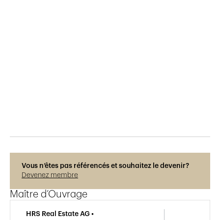
Publié le
25.11.2019
380
vues
Vous n’êtes pas référencés et souhaitez le devenir?
Devenez membre
Maître d’Ouvrage
HRS Real Estate AG •