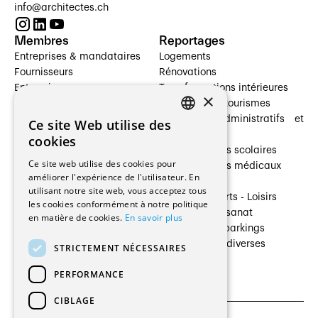
info@architectes.ch
Membres
Reportages
Entreprises & mandataires
Logements
Fournisseurs
Rénovations
Entreprises
Transformations intérieures
×
Prestataires de services
Hôtelleries et tourismes
Architectes paysagistes
Bâtiments administratifs et
Ce site Web utilise des
FRENCH
Architectes d'intérieur
commerces
cookies
Architectes
Établissements scolaires
GERMAN
Ce site web utilise des cookies pour
Entreprises générales
Établissements médicaux
améliorer l'expérience de l'utilisateur. En
Ingénieurs et mandataires
Villas
utilisant notre site web, vous acceptez tous
Installateurs
Cultures - Sports - Loisirs
les cookies conformément à notre politique
Fabricants / Fournisseurs
Industrie - Artisanat
en matière de cookies.
En savoir plus
Maître d’Ouvrage
Transports et parkings
Régies immobilières
Constructions diverses
STRICTEMENT NÉCESSAIRES
Gestion PPE
PERFORMANCE
CIBLAGE