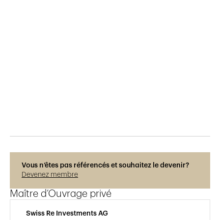
Publié le
16.1.2025
146
vues
Photos © René Dürr
Vous n’êtes pas référencés et souhaitez le devenir?
Devenez membre
Maître d’Ouvrage privé
Swiss Re Investments AG