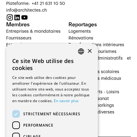
Plateforme: +41 21 631 10 50
info@architectes.ch
Membres
Reportages
Entreprises & mandataires
Logements
Fournisseurs
Rénovations
Entreprises
Transformations intérieures
×
Prestataires de services
Hôtelleries et tourismes
Architectes paysagistes
Bâtiments administratifs et
Ce site Web utilise des
FRENCH
Architectes d'intérieur
commerces
cookies
Architectes
Établissements scolaires
GERMAN
Ce site web utilise des cookies pour
Entreprises générales
Établissements médicaux
améliorer l'expérience de l'utilisateur. En
Ingénieurs et mandataires
Villas
utilisant notre site web, vous acceptez tous
Installateurs
Cultures - Sports - Loisirs
les cookies conformément à notre politique
Fabricants / Fournisseurs
Industrie - Artisanat
en matière de cookies.
En savoir plus
Maître d’Ouvrage
Transports et parkings
Régies immobilières
Constructions diverses
STRICTEMENT NÉCESSAIRES
Gestion PPE
PERFORMANCE
CIBLAGE