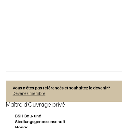
Publié le
11.3.2019
325
vues
Vous n’êtes pas référencés et souhaitez le devenir?
Devenez membre
Maître d’Ouvrage privé
BSH Bau- und
Siedlungsgenossenschaft
Höngg