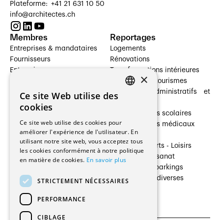
Plateforme: +41 21 631 10 50
info@architectes.ch
Membres
Reportages
Entreprises & mandataires
Logements
Fournisseurs
Rénovations
Entreprises
Transformations intérieures
×
Prestataires de services
Hôtelleries et tourismes
Architectes paysagistes
Bâtiments administratifs et
Ce site Web utilise des
FRENCH
Architectes d'intérieur
commerces
cookies
Architectes
Établissements scolaires
GERMAN
Ce site web utilise des cookies pour
Entreprises générales
Établissements médicaux
améliorer l'expérience de l'utilisateur. En
Ingénieurs et mandataires
Villas
utilisant notre site web, vous acceptez tous
Installateurs
Cultures - Sports - Loisirs
les cookies conformément à notre politique
Fabricants / Fournisseurs
Industrie - Artisanat
en matière de cookies.
En savoir plus
Maître d’Ouvrage
Transports et parkings
Régies immobilières
Constructions diverses
STRICTEMENT NÉCESSAIRES
Gestion PPE
PERFORMANCE
CIBLAGE