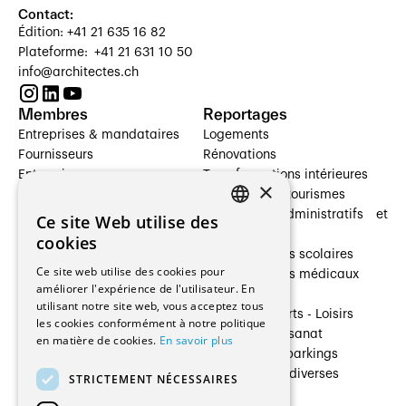
Contact:
Édition: +41 21 635 16 82
Plateforme: +41 21 631 10 50
info@architectes.ch
Membres
Reportages
Entreprises & mandataires
Logements
Fournisseurs
Rénovations
Entreprises
Transformations intérieures
×
Prestataires de services
Hôtelleries et tourismes
Architectes paysagistes
Bâtiments administratifs et
Ce site Web utilise des
FRENCH
Architectes d'intérieur
commerces
cookies
Architectes
Établissements scolaires
GERMAN
Ce site web utilise des cookies pour
Entreprises générales
Établissements médicaux
améliorer l'expérience de l'utilisateur. En
Ingénieurs et mandataires
Villas
utilisant notre site web, vous acceptez tous
Installateurs
Cultures - Sports - Loisirs
les cookies conformément à notre politique
Fabricants / Fournisseurs
Industrie - Artisanat
en matière de cookies.
En savoir plus
Maître d’Ouvrage
Transports et parkings
Régies immobilières
Constructions diverses
STRICTEMENT NÉCESSAIRES
Gestion PPE