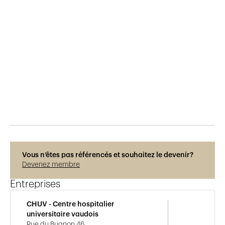
Publié le
5.8.2017
997
vues
Vous n’êtes pas référencés et souhaitez le devenir?
Devenez membre
Entreprises
CHUV - Centre hospitalier
universitaire vaudois
Rue du Bugnon 46,