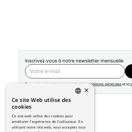
Inscrivez-vous à notre newsletter mensuelle
En vous inscrivant vous acceptez les
conditions générales
et la
p
×
Adresse:
Ce site Web utilise des
FRENCH
Avenue de Longemalle 21
cookies
1020 Renens
GERMAN
Ce site web utilise des cookies pour
Suisse
améliorer l'expérience de l'utilisateur. En
Contact:
utilisant notre site web, vous acceptez tous
Édition: +41 21 635 16 82