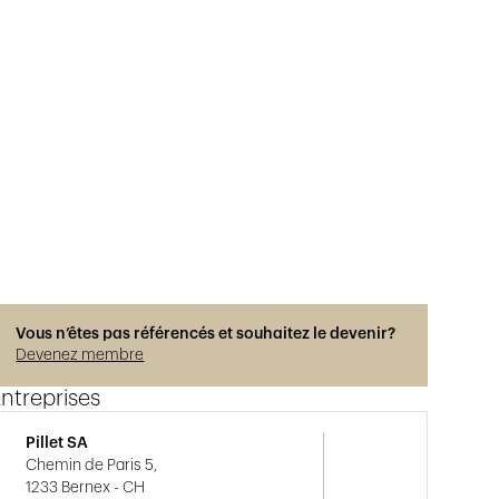
Vous n’êtes pas référencés et souhaitez le devenir?
Devenez membre
ntreprises
Pillet SA
Chemin de Paris 5,
1233 Bernex - CH