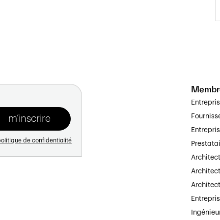
Membr
Entrepri
Fourniss
Entrepri
olitique de confidentialité
Prestata
Architec
Architect
Architec
Entrepri
Ingénieu