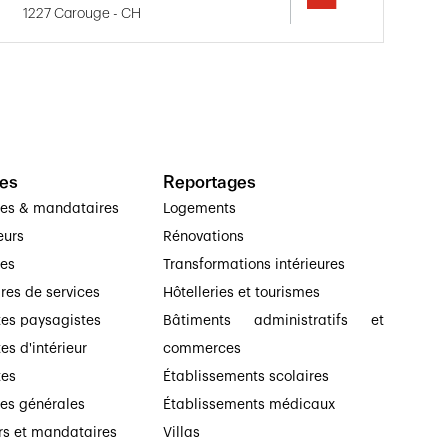
1227 Carouge - CH
es
Reportages
ses & mandataires
Logements
eurs
Rénovations
ses
Transformations intérieures
ires de services
Hôtelleries et tourismes
tes paysagistes
Bâtiments administratifs et
es d'intérieur
commerces
tes
Établissements scolaires
ses générales
Établissements médicaux
rs et mandataires
Villas