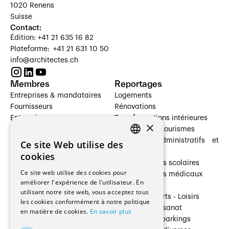
1020 Renens
Suisse
Contact:
Édition: +41 21 635 16 82
Plateforme: +41 21 631 10 50
info@architectes.ch
Membres
Reportages
Entreprises & mandataires
Logements
Fournisseurs
Rénovations
Entreprises
Transformations intérieures
×
Prestataires de services
Hôtelleries et tourismes
Architectes paysagistes
Bâtiments administratifs et
Ce site Web utilise des
FRENCH
Architectes d'intérieur
commerces
cookies
Architectes
Établissements scolaires
GERMAN
Ce site web utilise des cookies pour
Entreprises générales
Établissements médicaux
améliorer l'expérience de l'utilisateur. En
Ingénieurs et mandataires
Villas
utilisant notre site web, vous acceptez tous
Installateurs
Cultures - Sports - Loisirs
les cookies conformément à notre politique
Fabricants / Fournisseurs
Industrie - Artisanat
en matière de cookies.
En savoir plus
Maître d’Ouvrage
Transports et parkings