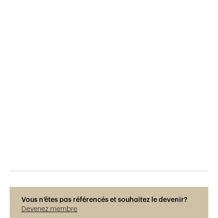
Publié le
29.5.2015
600
vues
Vous n’êtes pas référencés et souhaitez le devenir?
Devenez membre