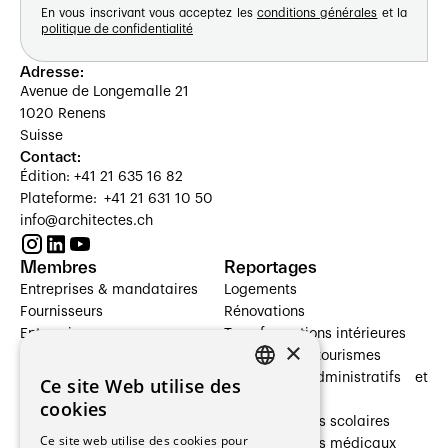
En vous inscrivant vous acceptez les
conditions générales
et la
politique de confidentialité
Adresse:
Avenue de Longemalle 21
1020 Renens
Suisse
Contact:
Édition: +41 21 635 16 82
Plateforme: +41 21 631 10 50
info@architectes.ch
Membres
Reportages
Entreprises & mandataires
Logements
Fournisseurs
Rénovations
Entreprises
Transformations intérieures
×
Prestataires de services
Hôtelleries et tourismes
Architectes paysagistes
Bâtiments administratifs et
Ce site Web utilise des
FRENCH
Architectes d'intérieur
commerces
cookies
Architectes
Établissements scolaires
GERMAN
Ce site web utilise des cookies pour
Entreprises générales
Établissements médicaux