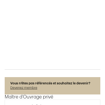
Publié le
29.11.2019
301
vues
Vous n’êtes pas référencés et souhaitez le devenir?
Devenez membre
Maître d’Ouvrage privé