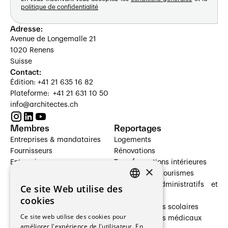
politique de confidentialité
Adresse:
Avenue de Longemalle 21
1020 Renens
Suisse
Contact:
Édition: +41 21 635 16 82
Plateforme: +41 21 631 10 50
info@architectes.ch
Membres
Reportages
Entreprises & mandataires
Logements
Fournisseurs
Rénovations
Entreprises
Transformations intérieures
×
Prestataires de services
Hôtelleries et tourismes
Architectes paysagistes
Bâtiments administratifs et
Ce site Web utilise des
FRENCH
Architectes d'intérieur
commerces
cookies
Architectes
Établissements scolaires
GERMAN
Ce site web utilise des cookies pour
Entreprises générales
Établissements médicaux
améliorer l'expérience de l'utilisateur. En