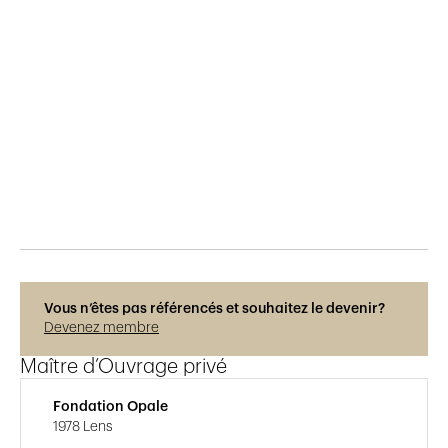
Publié le
29.9.2018
1'268
vues
Vous n’êtes pas référencés et souhaitez le devenir?
Devenez membre
Maître d’Ouvrage privé
Fondation Opale
1978 Lens