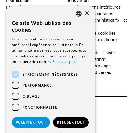
Fournisseurs
Rénovations
Entreprises
Transformations intérieures
×
Prestataires de services
Hôtelleries et tourismes
Architectes paysagistes
Bâtiments administratifs et
Ce site Web utilise des
FRENCH
Architectes d'intérieur
commerces
cookies
Architectes
Établissements scolaires
GERMAN
Ce site web utilise des cookies pour
Entreprises générales
Établissements médicaux
améliorer l'expérience de l'utilisateur. En
Ingénieurs et mandataires
Villas
utilisant notre site web, vous acceptez tous
Installateurs
Cultures - Sports - Loisirs
les cookies conformément à notre politique
Fabricants / Fournisseurs
Industrie - Artisanat
en matière de cookies.
En savoir plus
Maître d’Ouvrage
Transports et parkings
Régies immobilières
Constructions diverses
STRICTEMENT NÉCESSAIRES
Gestion PPE
PERFORMANCE
CIBLAGE
FONCTIONNALITÉ
CGU et Politique de confidentialités
Paramètres des cookies
ACCEPTER TOUT
REFUSER TOUT
© 2026 Tous droits réservés