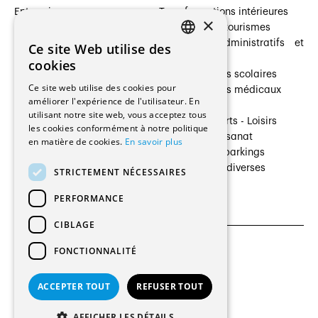
Entreprises
Transformations intérieures
×
Prestataires de services
Hôtelleries et tourismes
Architectes paysagistes
Bâtiments administratifs et
Ce site Web utilise des
FRENCH
Architectes d'intérieur
commerces
cookies
Architectes
Établissements scolaires
GERMAN
Ce site web utilise des cookies pour
Entreprises générales
Établissements médicaux
améliorer l'expérience de l'utilisateur. En
Ingénieurs et mandataires
Villas
utilisant notre site web, vous acceptez tous
Installateurs
Cultures - Sports - Loisirs
les cookies conformément à notre politique
Fabricants / Fournisseurs
Industrie - Artisanat
en matière de cookies.
En savoir plus
Maître d’Ouvrage
Transports et parkings
Régies immobilières
Constructions diverses
STRICTEMENT NÉCESSAIRES
Gestion PPE
PERFORMANCE
CIBLAGE
FONCTIONNALITÉ
CGU et Politique de confidentialités
Paramètres des cookies
ACCEPTER TOUT
REFUSER TOUT
© 2026 Tous droits réservés
AFFICHER LES DÉTAILS