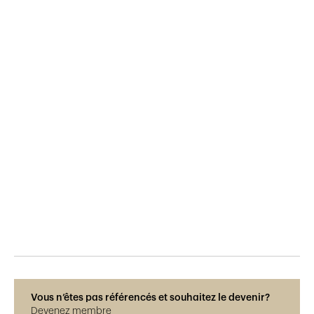
Publié le
2.9.2017
2'100
vues
Vous n’êtes pas référencés et souhaitez le devenir?
Devenez membre