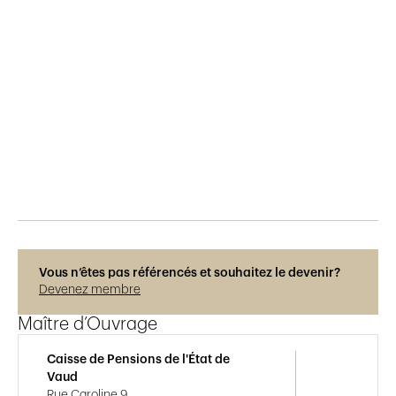
Publié le
20.3.2021
502
vues
Vous n’êtes pas référencés et souhaitez le devenir?
Devenez membre
Maître d’Ouvrage
Caisse de Pensions de l'État de
Vaud
Rue Caroline 9,