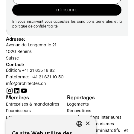
En vous inscrivant vous acceptez les
conditions générales
et la
politique de confidentialité
Adresse:
Avenue de Longemalle 21
1020 Renens
Suisse
Contact:
Édition: +41 21 635 16 82
Plateforme: +41 21 631 10 50
info@architectes.ch
Membres
Reportages
Entreprises & mandataires
Logements
Fournisseurs
Rénovations
Entreprises
Transformations intérieures
×
Prestataires de services
Hôtelleries et tourismes
Architectes paysagistes
Bâtiments administratifs et
Ce site Web utilise des