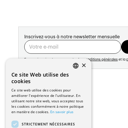
Inscrivez-vous à notre newsletter mensuelle
En vous inscrivant vous acceptez les
conditions générales
et la
p
×
Adresse:
Ce site Web utilise des
FRENCH
Avenue de Longemalle 21
cookies
1020 Renens
GERMAN
Ce site web utilise des cookies pour
Suisse
améliorer l'expérience de l'utilisateur. En
Contact:
utilisant notre site web, vous acceptez tous
Édition: +41 21 635 16 82
les cookies conformément à notre politique
Plateforme: +41 21 631 10 50
en matière de cookies.
En savoir plus
info@architectes.ch
STRICTEMENT NÉCESSAIRES