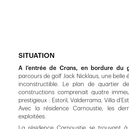
Publié le
23.2.2017
879
vues
SITUATION
A l’entrée de Crans, en bordure du g
parcours de golf Jack Nicklaus, une belle
inconstructible. Le plan de quartier d
constructions comprenait quatre immeu
prestigieux : Estoril, Valderrama, Villa d’Es
Avec la résidence Carnoustie, les der
exploitées.
La résidence Carnoustie se trouvant à 