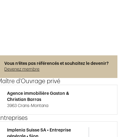
Vous n’êtes pas référencés et souhaitez le devenir?
Devenez membre
aître d’Ouvrage privé
Agence immobilière Gaston &
Christian Barras
3963 Crans-Montana
ntreprises
Implenia Suisse SA • Entreprise
générale • Sion