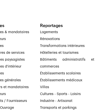
es
Reportages
ses & mandataires
Logements
eurs
Rénovations
ses
Transformations intérieures
ires de services
Hôtelleries et tourismes
tes paysagistes
Bâtiments administratifs et
es d'intérieur
commerces
tes
Établissements scolaires
ses générales
Établissements médicaux
rs et mandataires
Villas
eurs
Cultures - Sports - Loisirs
ts / Fournisseurs
Industrie - Artisanat
’Ouvrage
Transports et parkings