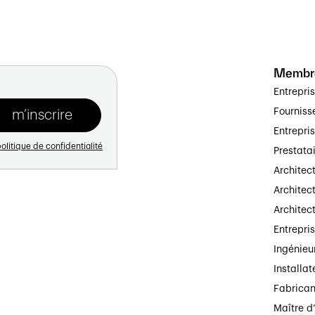
Membr
Entrepri
Fourniss
Entrepri
olitique de confidentialité
Prestata
Architec
Architect
Architec
Entrepri
Ingénieu
Installat
Fabrican
Maître d