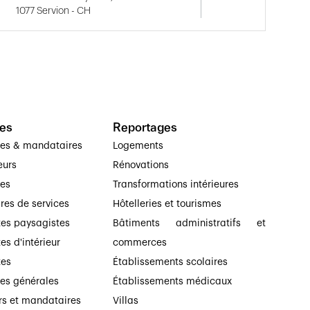
1077 Servion - CH
es
Reportages
ses & mandataires
Logements
eurs
Rénovations
ses
Transformations intérieures
ires de services
Hôtelleries et tourismes
tes paysagistes
Bâtiments administratifs et
es d'intérieur
commerces
tes
Établissements scolaires
ses générales
Établissements médicaux
rs et mandataires
Villas