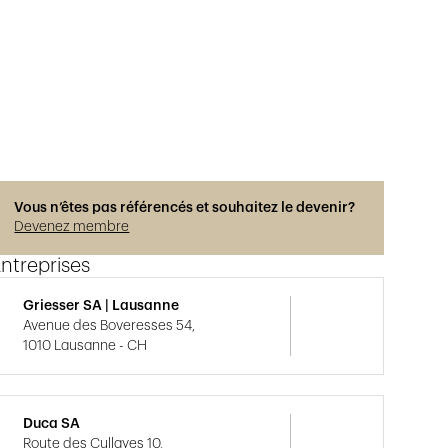
Vous n’êtes pas référencés et souhaitez le devenir?
Devenez membre
ntreprises
Griesser SA | Lausanne
Avenue des Boveresses 54,
1010 Lausanne - CH
Duca SA
Route des Cullayes 10,