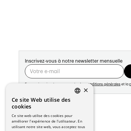
Inscrivez-vous à notre newsletter mensuelle
En vous inscrivant vous acceptez les
conditions générales
et la
p
×
Adresse:
Ce site Web utilise des
FRENCH
Avenue de Longemalle 21
cookies
1020 Renens
GERMAN
Ce site web utilise des cookies pour
Suisse
améliorer l'expérience de l'utilisateur. En
Contact:
utilisant notre site web, vous acceptez tous
Édition: +41 21 635 16 82