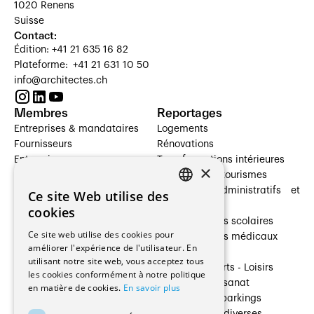
1020 Renens
Suisse
Contact:
Édition: +41 21 635 16 82
Plateforme: +41 21 631 10 50
info@architectes.ch
Membres
Reportages
Entreprises & mandataires
Logements
Fournisseurs
Rénovations
Entreprises
Transformations intérieures
×
Prestataires de services
Hôtelleries et tourismes
Architectes paysagistes
Bâtiments administratifs et
Ce site Web utilise des
FRENCH
Architectes d'intérieur
commerces
cookies
Architectes
Établissements scolaires
GERMAN
Ce site web utilise des cookies pour
Entreprises générales
Établissements médicaux
améliorer l'expérience de l'utilisateur. En
Ingénieurs et mandataires
Villas
utilisant notre site web, vous acceptez tous
Installateurs
Cultures - Sports - Loisirs
les cookies conformément à notre politique
Fabricants / Fournisseurs
Industrie - Artisanat
en matière de cookies.
En savoir plus
Maître d’Ouvrage
Transports et parkings
Régies immobilières
Constructions diverses