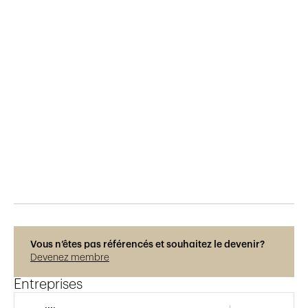
Publié le
13.3.2018
844
vues
Vous n’êtes pas référencés et souhaitez le devenir?
Devenez membre
Entreprises