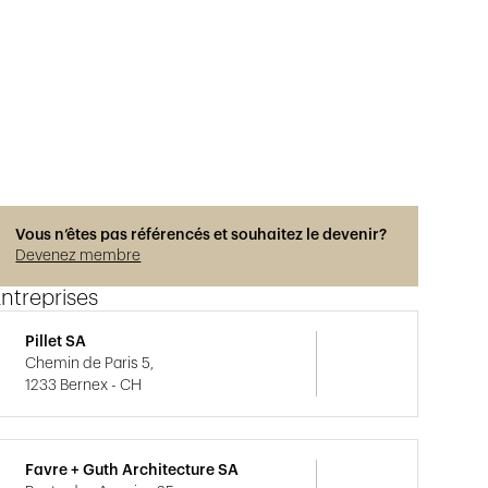
Vous n’êtes pas référencés et souhaitez le devenir?
Devenez membre
ntreprises
Pillet SA
Chemin de Paris 5,
1233 Bernex - CH
Favre + Guth Architecture SA