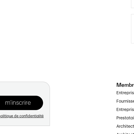
Membr
Entrepri
Fourniss
Entrepri
olitique de confidentialité
Prestata
Architec