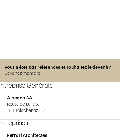
Vous n’êtes pas référencés et souhaitez le devenir?
Devenez membre
ntreprise Générale
Alpenda SA
Route de Lully 5,
1131 Tolochenaz - CH
ntreprises
Ferrari Architectes