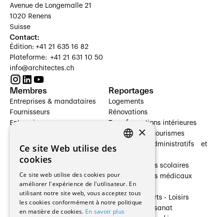
Avenue de Longemalle 21
1020 Renens
Suisse
Contact:
Édition: +41 21 635 16 82
Plateforme: +41 21 631 10 50
info@architectes.ch
Membres
Reportages
Entreprises & mandataires
Logements
Fournisseurs
Rénovations
Entreprises
Transformations intérieures
×
Prestataires de services
Hôtelleries et tourismes
Architectes paysagistes
Bâtiments administratifs et
Ce site Web utilise des
FRENCH
Architectes d'intérieur
commerces
cookies
Architectes
Établissements scolaires
GERMAN
Ce site web utilise des cookies pour
Entreprises générales
Établissements médicaux
améliorer l'expérience de l'utilisateur. En
Ingénieurs et mandataires
Villas
utilisant notre site web, vous acceptez tous
Installateurs
Cultures - Sports - Loisirs
les cookies conformément à notre politique
Fabricants / Fournisseurs
Industrie - Artisanat
en matière de cookies.
En savoir plus