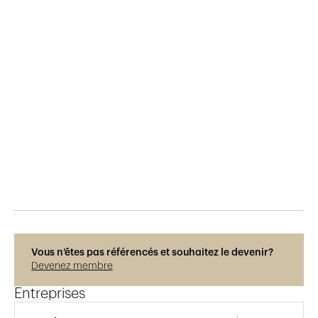
Publié le
22.3.2019
593
vues
Vous n’êtes pas référencés et souhaitez le devenir?
Devenez membre
Entreprises