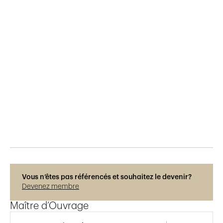
Publié le
9.9.2020
710
vues
Vous n’êtes pas référencés et souhaitez le devenir?
Devenez membre
Maître d’Ouvrage