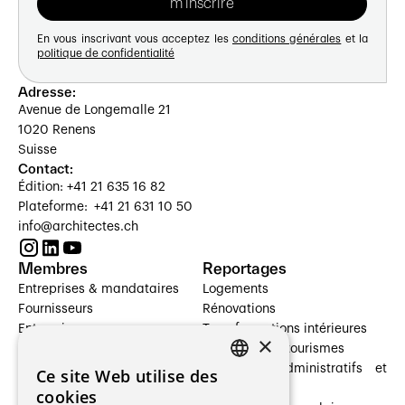
En vous inscrivant vous acceptez les
conditions générales
et la
politique de confidentialité
Adresse:
Avenue de Longemalle 21
1020 Renens
Suisse
Contact:
Édition: +41 21 635 16 82
Plateforme: +41 21 631 10 50
info@architectes.ch
Membres
Reportages
Entreprises & mandataires
Logements
Fournisseurs
Rénovations
Entreprises
Transformations intérieures
×
Prestataires de services
Hôtelleries et tourismes
Architectes paysagistes
Bâtiments administratifs et
Ce site Web utilise des
FRENCH
Architectes d'intérieur
commerces
cookies