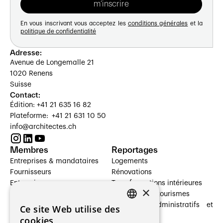
En vous inscrivant vous acceptez les
conditions générales
et la
politique de confidentialité
Adresse:
Avenue de Longemalle 21
1020 Renens
Suisse
Contact:
Édition: +41 21 635 16 82
Plateforme: +41 21 631 10 50
info@architectes.ch
Membres
Reportages
Entreprises & mandataires
Logements
Fournisseurs
Rénovations
Entreprises
Transformations intérieures
×
Prestataires de services
Hôtelleries et tourismes
Architectes paysagistes
Bâtiments administratifs et
Ce site Web utilise des
FRENCH
Architectes d'intérieur
commerces
cookies