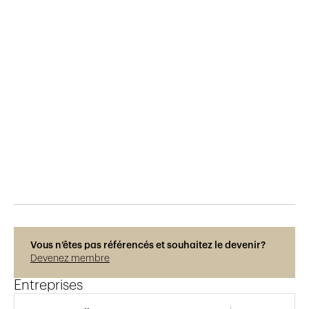
Publié le
29.5.2015
237
vues
Vous n’êtes pas référencés et souhaitez le devenir?
Devenez membre
Entreprises