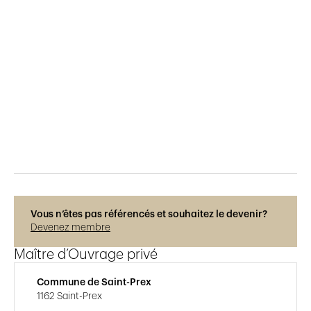
Publié le
29.5.2015
744
vues
Vous n’êtes pas référencés et souhaitez le devenir?
Devenez membre
Maître d’Ouvrage privé
Commune de Saint-Prex
1162 Saint-Prex