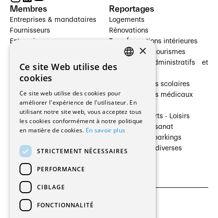
Membres
Reportages
Entreprises & mandataires
Logements
Fournisseurs
Rénovations
Entreprises
Transformations intérieures
×
Prestataires de services
Hôtelleries et tourismes
Architectes paysagistes
Bâtiments administratifs et
Ce site Web utilise des
FRENCH
Architectes d'intérieur
commerces
cookies
Architectes
Établissements scolaires
GERMAN
Ce site web utilise des cookies pour
Entreprises générales
Établissements médicaux
améliorer l'expérience de l'utilisateur. En
Ingénieurs et mandataires
Villas
utilisant notre site web, vous acceptez tous
Installateurs
Cultures - Sports - Loisirs
les cookies conformément à notre politique
Fabricants / Fournisseurs
Industrie - Artisanat
en matière de cookies.
En savoir plus
Maître d’Ouvrage
Transports et parkings
Régies immobilières
Constructions diverses
STRICTEMENT NÉCESSAIRES
Gestion PPE
PERFORMANCE
CIBLAGE
FONCTIONNALITÉ
CGU et Politique de confidentialités
Paramètres des cookies