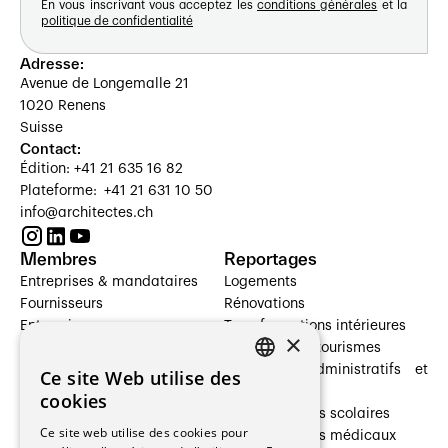
En vous inscrivant vous acceptez les
conditions générales
et la
politique de confidentialité
Adresse:
Avenue de Longemalle 21
1020 Renens
Suisse
Contact:
Édition: +41 21 635 16 82
Plateforme: +41 21 631 10 50
info@architectes.ch
Membres
Reportages
Entreprises & mandataires
Logements
Fournisseurs
Rénovations
Entreprises
Transformations intérieures
×
Prestataires de services
Hôtelleries et tourismes
Architectes paysagistes
Bâtiments administratifs et
Ce site Web utilise des
FRENCH
Architectes d'intérieur
commerces
cookies
Architectes
Établissements scolaires
GERMAN
Ce site web utilise des cookies pour
Entreprises générales
Établissements médicaux