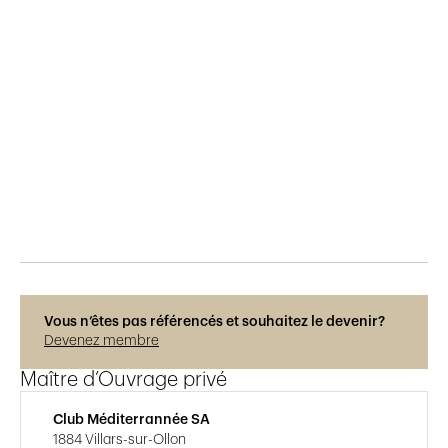
Publié le
30.5.2015
902
vues
Vous n’êtes pas référencés et souhaitez le devenir?
Devenez membre
Maître d’Ouvrage privé
Club Méditerrannée SA
1884 Villars-sur-Ollon