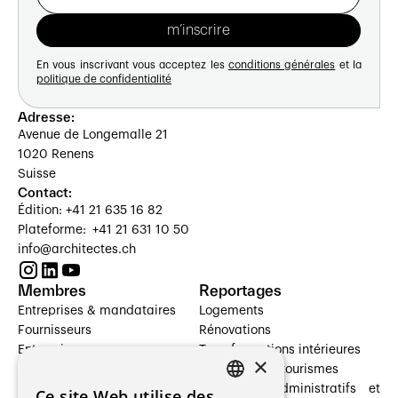
En vous inscrivant vous acceptez les
conditions générales
et la
politique de confidentialité
Adresse:
Avenue de Longemalle 21
1020 Renens
Suisse
Contact:
Édition: +41 21 635 16 82
Plateforme: +41 21 631 10 50
info@architectes.ch
Membres
Reportages
Entreprises & mandataires
Logements
Fournisseurs
Rénovations
Entreprises
Transformations intérieures
×
Prestataires de services
Hôtelleries et tourismes
Architectes paysagistes
Bâtiments administratifs et
Ce site Web utilise des