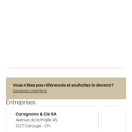
Publié le
10.6.2015
498
vues
Vous n’êtes pas référencés et souhaitez le devenir?
Devenez membre
Entreprises
Caragnano & Cie SA
Avenue de la Praille 45,
1227 Carouge - CH