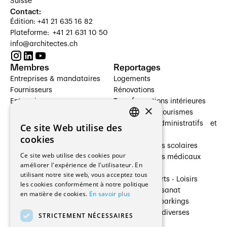
Suisse
Contact:
Édition: +41 21 635 16 82
Plateforme: +41 21 631 10 50
info@architectes.ch
Membres
Reportages
Entreprises & mandataires
Logements
Fournisseurs
Rénovations
Entreprises
Transformations intérieures
×
Prestataires de services
Hôtelleries et tourismes
Architectes paysagistes
Bâtiments administratifs et
Ce site Web utilise des
FRENCH
Architectes d'intérieur
commerces
cookies
Architectes
Établissements scolaires
GERMAN
Ce site web utilise des cookies pour
Entreprises générales
Établissements médicaux
améliorer l'expérience de l'utilisateur. En
Ingénieurs et mandataires
Villas
utilisant notre site web, vous acceptez tous
Installateurs
Cultures - Sports - Loisirs
les cookies conformément à notre politique
Fabricants / Fournisseurs
Industrie - Artisanat
en matière de cookies.
En savoir plus
Maître d’Ouvrage
Transports et parkings
Régies immobilières
Constructions diverses
STRICTEMENT NÉCESSAIRES
Gestion PPE