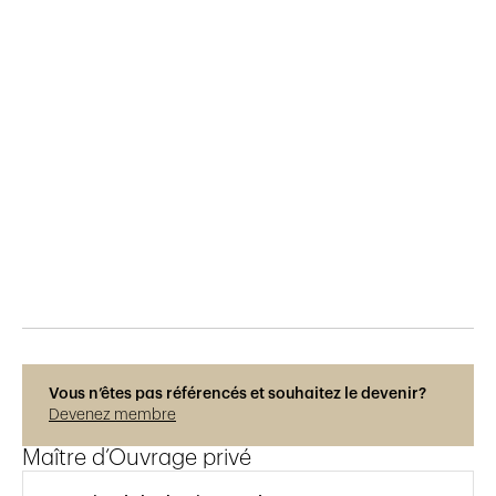
Publié le
27.11.2019
1'453
vues
Vous n’êtes pas référencés et souhaitez le devenir?
Devenez membre
Maître d’Ouvrage privé